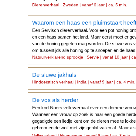
Dierenverhaal | Zweden | vanaf 6 jaar | ca. 5 min.
Waarom een haas een pluimstaart heef
Een Servisch dierenverhaal. Voor een pot honing ont
en een haas samen het land. Maar eerst moet er ge
van de honing gegeten mag worden. De sluwe vos vi
om tussentijds alle honing op te snoepen en de haas
Natuurverklarend sprookje | Servië | vanaf 10 jaar | ca
De sluwe jakhals
Hindoeïstisch verhaal | India | vanaf 9 jaar | ca. 4 min.
De vos als herder
Een kort Noors volksverhaal over een domme vrouw
Wanneer een vrouw op zoek is naar een goede herder,
gegadigde een liedje kent om de dieren mee te lokke
gebrom en de wolf met zijn geblaf vallen af. Maar als 
melodieus kan zingen...
Volksverhaal | Noorwegen | vanaf 9 jaar | ca. 3 min.