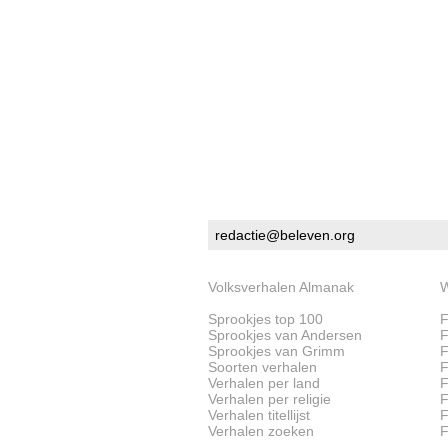
redactie@beleven.org
Volksverhalen Almanak
W
Sprookjes top 100
F
Sprookjes van Andersen
F
Sprookjes van Grimm
F
Soorten verhalen
F
Verhalen per land
F
Verhalen per religie
F
Verhalen titellijst
F
Verhalen zoeken
F