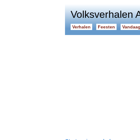
Volksverhalen 
Verhalen
Feesten
Vandaag