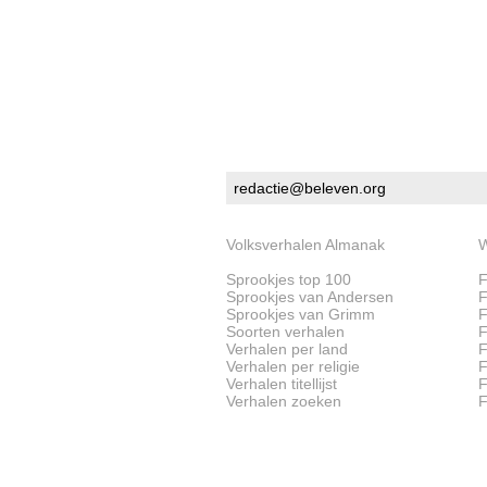
redactie@beleven.org
Volksverhalen Almanak
W
Sprookjes top 100
F
Sprookjes van Andersen
F
Sprookjes van Grimm
F
Soorten verhalen
F
Verhalen per land
F
Verhalen per religie
F
Verhalen titellijst
F
Verhalen zoeken
F