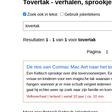
Tovertak - verhalen, sprookje
Zoek ook in tekst
Gebruik jokertekens
Resultaten
1
-
1
van
1
voor
tovertak
Pagina 1
De reis van Cormac Mac Airt naar het to
Een Keltisch sprookje over drie tovervoorwerpen. Een 
vrouw en kinderen voor een magische tak waaraan 
hangen: wanneer je er mee schudt vergeet iedereen 
gaat hij echter weer op zoek naar zijn familie en komt 
Manannán. Cormac...
Volksverhaal | Ierland | vanaf 10 jaar | ca. 10 min.