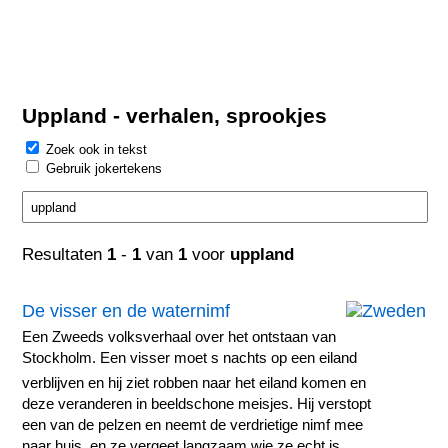
Uppland - verhalen, sprookjes
Zoek ook in tekst
Gebruik jokertekens
Resultaten
1
-
1
van
1
voor
uppland
De visser en de waternimf
Een Zweeds volksverhaal over het ontstaan van
Stockholm. Een visser moet s nachts op een eiland
verblijven en hij ziet robben naar het eiland komen en
deze veranderen in beeldschone meisjes. Hij verstopt
een van de pelzen en neemt de verdrietige nimf mee
naar huis, en ze vergeet langzaam wie ze echt is.