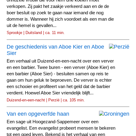
onnozele vrouw die voor hem drie koeien moet
verkopen. Zij pakt het zaakje verkeerd aan en de de
boer besluit op zoek te gaan naar iemand die nog
dommer is. Wanneer hij zich voordoet als een man die
uit de hemel is gevallen...
Sprookje | Duitsland | ca. 11 min.
De geschiedenis van Aboe Kier en Aboe
Sier
Een verhaal uit Duizend-en-een-nacht over een verver
en een barbier. Twee buren - een verver (Aboe Kier) en
een barbier (Aboe Sier) - besluiten samen op reis te
gaan om hun geluk te beproeven. De verver is echter
een schooier en profiteert van het geld dat de barbier
verdient. Hoewel Aboe Sier vriendelijk blijft...
Duizend-en-een-nacht | Perzië | ca. 105 min.
Van een opgeverfde haan
Een sage uit Hoogezand-Sappemeer over een
evangelist. Een evangelist probeert mensen te bekeren
tot een goed leven. Bekend is het verhaal van een