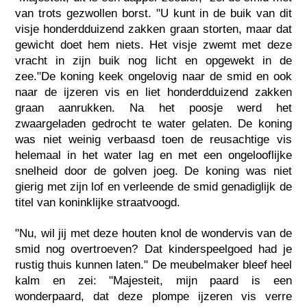
van trots gezwollen borst. "U kunt in de buik van dit
visje honderdduizend zakken graan storten, maar dat
gewicht doet hem niets. Het visje zwemt met deze
vracht in zijn buik nog licht en opgewekt in de
zee."De koning keek ongelovig naar de smid en ook
naar de ijzeren vis en liet honderdduizend zakken
graan aanrukken. Na het poosje werd het
zwaargeladen gedrocht te water gelaten. De koning
was niet weinig verbaasd toen de reusachtige vis
helemaal in het water lag en met een ongelooflijke
snelheid door de golven joeg. De koning was niet
gierig met zijn lof en verleende de smid genadiglijk de
titel van koninklijke straatvoogd.
"Nu, wil jij met deze houten knol de wondervis van de
smid nog overtroeven? Dat kinderspeelgoed had je
rustig thuis kunnen laten." De meubelmaker bleef heel
kalm en zei: "Majesteit, mijn paard is een
wonderpaard, dat deze plompe ijzeren vis verre