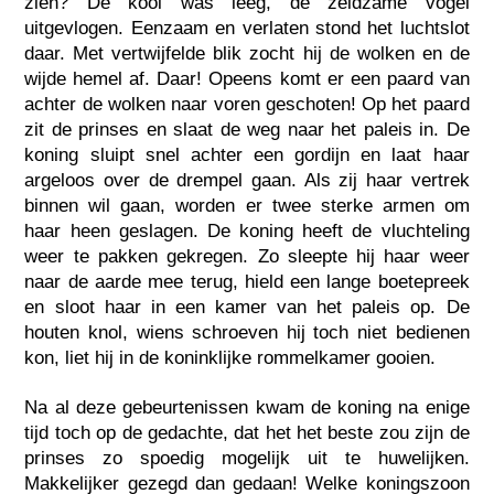
zien? De kooi was leeg, de zeldzame vogel
uitgevlogen. Eenzaam en verlaten stond het luchtslot
daar. Met vertwijfelde blik zocht hij de wolken en de
wijde hemel af. Daar! Opeens komt er een paard van
achter de wolken naar voren geschoten! Op het paard
zit de prinses en slaat de weg naar het paleis in. De
koning sluipt snel achter een gordijn en laat haar
argeloos over de drempel gaan. Als zij haar vertrek
binnen wil gaan, worden er twee sterke armen om
haar heen geslagen. De koning heeft de vluchteling
weer te pakken gekregen. Zo sleepte hij haar weer
naar de aarde mee terug, hield een lange boetepreek
en sloot haar in een kamer van het paleis op. De
houten knol, wiens schroeven hij toch niet bedienen
kon, liet hij in de koninklijke rommelkamer gooien.
Na al deze gebeurtenissen kwam de koning na enige
tijd toch op de gedachte, dat het het beste zou zijn de
prinses zo spoedig mogelijk uit te huwelijken.
Makkelijker gezegd dan gedaan! Welke koningszoon