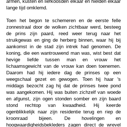
armen, kusten en liefkoosden elkaar en hielden elkaar
lange tijd omklemd.
Toen het begon te schemeren en de eerste felle
zonnestraal door de wolken zichtbaar werd, besteeg
de prins zijn paard, reed weer terug naar het
struikgewas en ging de herberg binnen, waar hij bij
aankomst in de stad zijn intrek had genomen. De
koning, die een wantrouwend man was, wist best dat
hevige liefde tussen man en vrouw het
lichaamsgewicht van de vrouw kan doen toenemen.
Daarom had hij iedere dag de prinses op een
weegschaal gezet en gewogen. Toen hij haar 's
middags bezocht zag hij dat de prinses twee pond
was aangekomen. Hij was buiten zichzelf van woede
en afgunst, zijn ogen stonden somber en zijn baard
stond rechtop van kwaadheid. Hij keerde
ogenblikkelijk naar zijn residentie terug en riep de
kroonraad bijeen. De hovelingen en
hoogwaardigheidsbekleders zagen direct de wrevel