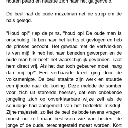
houten paard en haastte zich naar het galgenveld.
De beul had de oude muzelman net de strop om de
hals gelegd.
"Houd op!" riep de prins, "houd op! De oude man is
onschuldig. Ik ben naar het luchtslot gevlogen en heb
de prinses bezocht. Het gewaad met de verfvlekken
is van mij! Ik heb het naar beneden geworpen en de
oude man hier heeft het waarschijnlijk gevonden. Laat
hem direct vrij. Als het dan toch gebeuren moet, hang
dan mij op!" Een verbaasde kreet ging door de
volksmenigte. De beul staakte zijn werk en stuurde
een ijlbode naar de koning. Deze meldde de somber
voor zich uit starende heerser, dat een onbekende
jongeling zich op onverklaarbare wijze zelf als de
schuldige had aangemeld van het bedoelde misdrijf.
Zijne majesteit, zo liet de beul de bode tevens vragen,
moest nu zelf maar beslissen wie van beiden, de
jonge of de oude, terechtgesteld moest worden. Kort