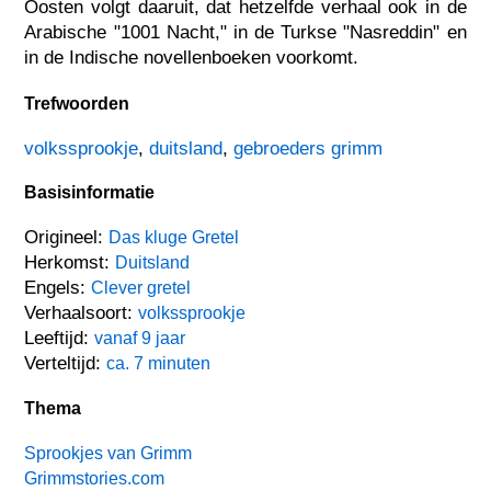
Oosten volgt daaruit, dat hetzelfde verhaal ook in de
Arabische "1001 Nacht," in de Turkse "Nasreddin" en
in de Indische novellenboeken voorkomt.
Trefwoorden
volkssprookje
,
duitsland
,
gebroeders grimm
Basisinformatie
Origineel:
Das kluge Gretel
Herkomst:
Duitsland
Engels:
Clever gretel
Verhaalsoort:
volkssprookje
Leeftijd:
vanaf 9 jaar
Verteltijd:
ca. 7 minuten
Thema
Sprookjes van Grimm
Grimmstories.com