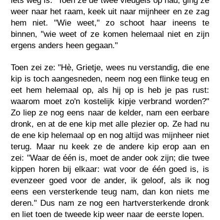
iets weg is." Toen ze de twee vleugels op had, ging ze
weer naar het raam, keek uit naar mijnheer en ze zag
hem niet. "Wie weet," zo schoot haar ineens te
binnen, "wie weet of ze komen helemaal niet en zijn
ergens anders heen gegaan."
Toen zei ze: "Hè, Grietje, wees nu verstandig, die ene
kip is toch aangesneden, neem nog een flinke teug en
eet hem helemaal op, als hij op is heb je pas rust:
waarom moet zo'n kostelijk kipje verbrand worden?"
Zo liep ze nog eens naar de kelder, nam een eerbare
dronk, en at de ene kip met alle plezier op. Ze had nu
de ene kip helemaal op en nog altijd was mijnheer niet
terug. Maar nu keek ze de andere kip erop aan en
zei: "Waar de één is, moet de ander ook zijn; die twee
kippen horen bij elkaar: wat voor de één goed is, is
evenzeer goed voor de ander, ik geloof, als ik nog
eens een versterkende teug nam, dan kon niets me
deren." Dus nam ze nog een hartversterkende dronk
en liet toen de tweede kip weer naar de eerste lopen.