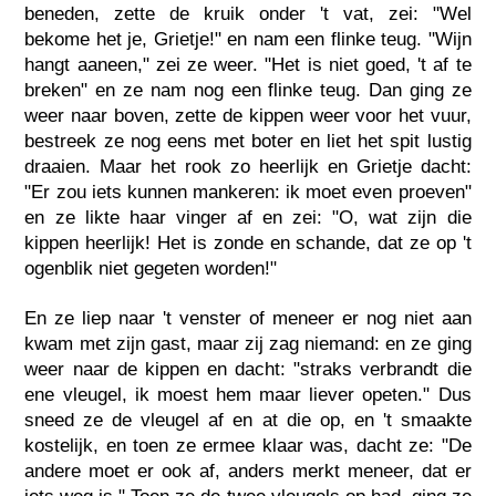
beneden, zette de kruik onder 't vat, zei: "Wel
bekome het je, Grietje!" en nam een flinke teug. "Wijn
hangt aaneen," zei ze weer. "Het is niet goed, 't af te
breken" en ze nam nog een flinke teug. Dan ging ze
weer naar boven, zette de kippen weer voor het vuur,
bestreek ze nog eens met boter en liet het spit lustig
draaien. Maar het rook zo heerlijk en Grietje dacht:
"Er zou iets kunnen mankeren: ik moet even proeven"
en ze likte haar vinger af en zei: "O, wat zijn die
kippen heerlijk! Het is zonde en schande, dat ze op 't
ogenblik niet gegeten worden!"
En ze liep naar 't venster of meneer er nog niet aan
kwam met zijn gast, maar zij zag niemand: en ze ging
weer naar de kippen en dacht: "straks verbrandt die
ene vleugel, ik moest hem maar liever opeten." Dus
sneed ze de vleugel af en at die op, en 't smaakte
kostelijk, en toen ze ermee klaar was, dacht ze: "De
andere moet er ook af, anders merkt meneer, dat er