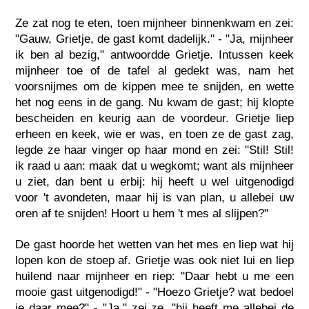
Ze zat nog te eten, toen mijnheer binnenkwam en zei:
"Gauw, Grietje, de gast komt dadelijk." - "Ja, mijnheer
ik ben al bezig," antwoordde Grietje. Intussen keek
mijnheer toe of de tafel al gedekt was, nam het
voorsnijmes om de kippen mee te snijden, en wette
het nog eens in de gang. Nu kwam de gast; hij klopte
bescheiden en keurig aan de voordeur. Grietje liep
erheen en keek, wie er was, en toen ze de gast zag,
legde ze haar vinger op haar mond en zei: "Stil! Stil!
ik raad u aan: maak dat u wegkomt; want als mijnheer
u ziet, dan bent u erbij: hij heeft u wel uitgenodigd
voor 't avondeten, maar hij is van plan, u allebei uw
oren af te snijden! Hoort u hem 't mes al slijpen?"
De gast hoorde het wetten van het mes en liep wat hij
lopen kon de stoep af. Grietje was ook niet lui en liep
huilend naar mijnheer en riep: "Daar hebt u me een
mooie gast uitgenodigd!" - "Hoezo Grietje? wat bedoel
je daar mee?" - "Ja," zei ze, "hij heeft me allebei de