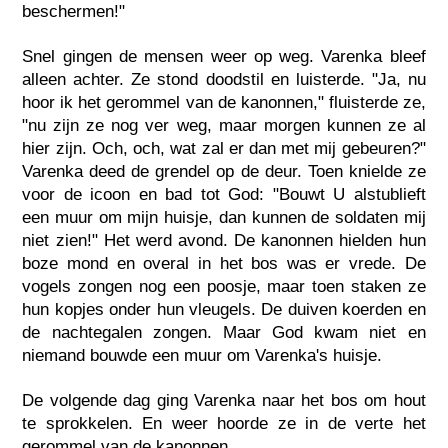
beschermen!"
Snel gingen de mensen weer op weg. Varenka bleef
alleen achter. Ze stond doodstil en luisterde. "Ja, nu
hoor ik het gerommel van de kanonnen," fluisterde ze,
"nu zijn ze nog ver weg, maar morgen kunnen ze al
hier zijn. Och, och, wat zal er dan met mij gebeuren?"
Varenka deed de grendel op de deur. Toen knielde ze
voor de icoon en bad tot God: "Bouwt U alstublieft
een muur om mijn huisje, dan kunnen de soldaten mij
niet zien!" Het werd avond. De kanonnen hielden hun
boze mond en overal in het bos was er vrede. De
vogels zongen nog een poosje, maar toen staken ze
hun kopjes onder hun vleugels. De duiven koerden en
de nachtegalen zongen. Maar God kwam niet en
niemand bouwde een muur om Varenka's huisje.
De volgende dag ging Varenka naar het bos om hout
te sprokkelen. En weer hoorde ze in de verte het
gerommel van de kanonnen.