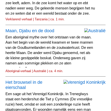
zee leeft, adem. In de zee komt het water op en ebt
nadien weer weg. De geleerde mensen begrijpen het nu
en ze weten dat er een wereld bestaat onder de zee.
Verklarend verhaal | Tanzania | ca. 1 min.
Maan, Djabu en de dood
Een aboriginal mythe over het ontstaan van de maan.
Aan het begin van de wereld kwamen er twee mannen
van de Goulburneilanden en de zoutwaterkust. De een
heette Maan. De ander werd Djabu genoemd, net als
de kleine gestippelde boskat. Onderweg gaven zij
namen aan sommige plekken en ze aten
cassaveknollen...
Aboriginal-verhaal | Australië | ca. 4 min.
Het brouwsel in de
eierschaal
Een sage uit het Verenigd Koninkrijk. In TrenegIwys
staat een herdershut die Twt y Cymrws (De vreselijke
ruzie) heet, omdat er ooit een zonderlinge ruzie heeft
plaatsgevonden. Er woonden namelijk eens een man