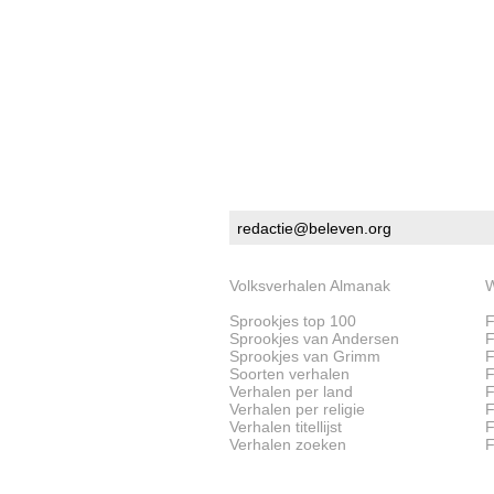
redactie@beleven.org
Volksverhalen Almanak
W
Sprookjes top 100
F
Sprookjes van Andersen
F
Sprookjes van Grimm
F
Soorten verhalen
F
Verhalen per land
F
Verhalen per religie
F
Verhalen titellijst
F
Verhalen zoeken
F