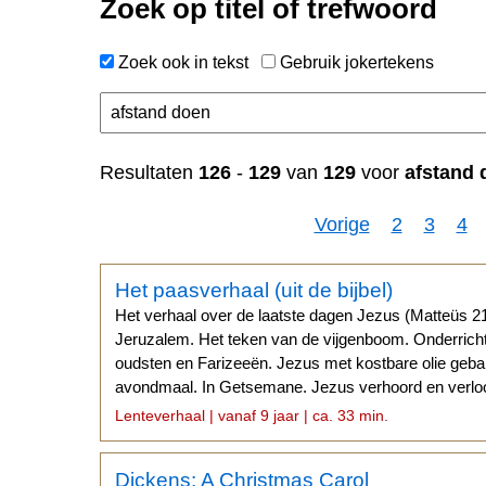
Zoek op titel of trefwoord
Zoek ook in tekst
Gebruik jokertekens
n
Resultaten
126
-
129
van
129
voor
afstand 
Vorige
2
3
4
Het paasverhaal (uit de bijbel)
Het verhaal over de laatste dagen Jezus (Matteüs 21, 
Jeruzalem. Het teken van de vijgenboom. Onderricht
oudsten en Farizeeën. Jezus met kostbare olie geba
avondmaal. In Getsemane. Jezus verhoord en verlo
Pilatus. Kruisiging. Het graf.
Lenteverhaal | vanaf 9 jaar | ca. 33 min.
Dickens: A Christmas Carol