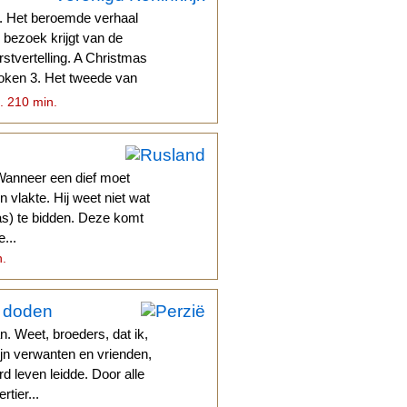
. Het beroemde verhaal
 bezoek krijgt van de
stvertelling. A Christmas
spoken 3. Het tweede van
a. 210 min.
Wanneer een dief moet
n vlakte. Hij weet niet wat
aas) te bidden. Deze komt
...
n.
e doden
. Weet, broeders, dat ik,
ijn verwanten en vrienden,
leven leidde. Door alle
tier...