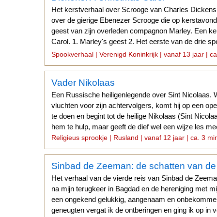
Het kerstverhaal over Scrooge van Charles Dickens
over de gierige Ebenezer Scrooge die op kerstavond
geest van zijn overleden compagnon Marley. Een ker
Carol. 1. Marley's geest 2. Het eerste van de drie 
de drie spoken 4.
Spookverhaal | Verenigd Koninkrijk | vanaf 13 jaar | c
Vader Nikolaas
Een Russische heiligenlegende over Sint Nicolaas. 
vluchten voor zijn achtervolgers, komt hij op een ope
te doen en begint tot de heilige Nikolaas (Sint Nicol
hem te hulp, maar geeft de dief wel een wijze les mee
Religieus sprookje | Rusland | vanaf 12 jaar | ca. 3 mi
Sinbad de Zeeman: de schatten van d
Het verhaal van de vierde reis van Sinbad de Zeeman
na mijn terugkeer in Bagdad en de hereniging met m
een ongekend gelukkig, aangenaam en onbekommerd 
geneugten vergat ik de ontberingen en ging ik op in ver