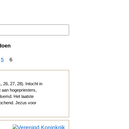
doen
5
6
26, 27, 28). Intocht in
 aan hogepriesters,
lsemd. Het laatste
ochend. Jezus voor