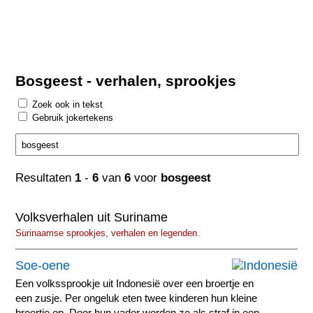
Bosgeest - verhalen, sprookjes
Zoek ook in tekst
Gebruik jokertekens
Resultaten
1
-
6
van
6
voor
bosgeest
Volksverhalen uit Suriname
Surinaamse sprookjes, verhalen en legenden.
Soe-oene
Een volkssprookje uit Indonesië over een broertje en
een zusje. Per ongeluk eten twee kinderen hun kleine
broertje op. Door hun vader worden ze als straf in een