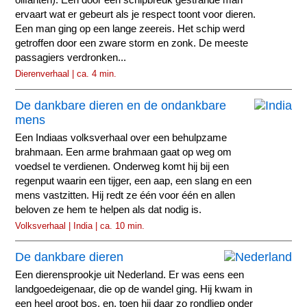
olifanten). Een door een schipbreuk gestrande man
ervaart wat er gebeurt als je respect toont voor dieren.
Een man ging op een lange zeereis. Het schip werd
getroffen door een zware storm en zonk. De meeste
passagiers verdronken...
Dierenverhaal | ca. 4 min.
De dankbare dieren en de ondankbare
mens
Een Indiaas volksverhaal over een behulpzame
brahmaan. Een arme brahmaan gaat op weg om
voedsel te verdienen. Onderweg komt hij bij een
regenput waarin een tijger, een aap, een slang en een
mens vastzitten. Hij redt ze één voor één en allen
beloven ze hem te helpen als dat nodig is.
Volksverhaal | India | ca. 10 min.
De dankbare dieren
Een dierensprookje uit Nederland. Er was eens een
landgoedeigenaar, die op de wandel ging. Hij kwam in
een heel groot bos, en, toen hij daar zo rondliep onder