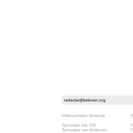
redactie@beleven.org
Volksverhalen Almanak
W
Sprookjes top 100
F
Sprookjes van Andersen
F