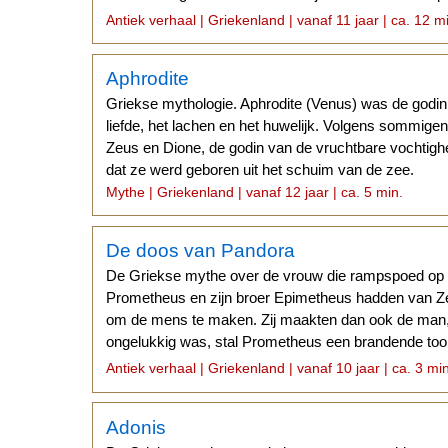
Europa.
Antiek verhaal | Griekenland | vanaf 11 jaar | ca. 12 m
Aphrodite
Griekse mythologie. Aphrodite (Venus) was de godi
liefde, het lachen en het huwelijk. Volgens sommige
Zeus en Dione, de godin van de vruchtbare vochtig
dat ze werd geboren uit het schuim van de zee.
Mythe | Griekenland | vanaf 12 jaar | ca. 5 min.
De doos van Pandora
De Griekse mythe over de vrouw die rampspoed op 
Prometheus en zijn broer Epimetheus hadden van Z
om de mens te maken. Zij maakten dan ook de man
ongelukkig was, stal Prometheus een brandende too
schonk de mensheid het vuur.
Antiek verhaal | Griekenland | vanaf 10 jaar | ca. 3 mi
Adonis