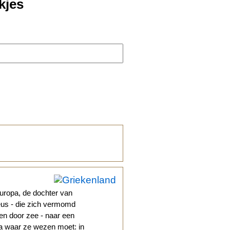
kjes
uropa, de dochter van
eus - die zich vermomd
 en door zee - naar een
opa waar ze wezen moet: in