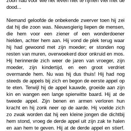
zoon had voor wie het leven niet te rijmen viel met de
dood...
Niemand geloofde de onbekende zwerver toen hij zei
dat hij die zoon was. Nieuwsgierig liepen de mensen,
die hem voor een ziener of een wonderdoener
hielden, achter hem aan. Hij vond de plek terug waar
hij had gewoond met zijn moeder; er stonden nog
resten van muren, overwoekerd door onkruid en mos.
Hij herinnerde zich weer de jaren van vroeger, zijn
moeder, zijn kindertijd, en een groot verdriet
overmande hem. Nu was hij dus thuis! Hij had nog
steeds de appels bij zich en begon de eerste appel op
te eten. Terwijl hij de appel kauwde, groeide aan zijn
kin en wangen een lange spierwitte baard. Hij at de
tweede appel. Zijn benen en armen verloren hun
kracht en hij zonk neer op de aarde. Hij voelde zich
zo zwak worden dat hij een kleine jongen die dichtbij
hem stond, vroeg de derde appel uit zijn zak te halen
en aan hem te geven. Hij at de derde appel en stierf.