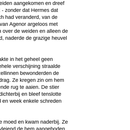
weiden aangekomen en dreef
 - zonder dat Hermes dat
ch had veranderd, van de
 van Agenor argeloos met
 over de weiden en alleen de
rd, naderde de grazige heuvel
akte in het geheel geen
hele verschijning straalde
zellinnen bewonderden de
gedrag. Ze kregen zin om hem
nde rug te aaien. De stier
chterbij en bleef tenslotte
nd en week enkele schreden
 ze moed en kwam naderbij. Ze
te vleiend de hem aangeboden