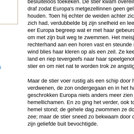
besluiteloos toekeken. De stier kwam overein
draf zodat Europa's metgezellinnen geen ge
.
houden. Toen hij echter de weiden achter zic
zich had, verdubbelde bij zijn snelheid en l
eer Europa begreep wat er met haar gebeurd
om met zijn buit weg te zwemmen. Het meisj
rechterhand aan een horen vast en steunde m
wind blies haar kleren op als een zeil. Ze k
land en riep tevergeefs naar haar speelgeno
stier en om niet nat te worden trok ze angsti
s
Maar de stier voer rustig als een schip door
verdwenen, de zon ondergegaan en in het ha
geschrokken Europa niets anders meer zien
hemellichamen. En zo ging het verder, ook 
hemel stond; de gehele dag zwommen ze do
zee; maar de stier sneed zo bekwaam door 
zijn geliefde buit bevochtigde.