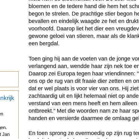
bloemen en de tedere hand die hem het schu
begon te strelen. De prachtige stier begon h
bevallen en eindelijk waagde ze het en druk
voorhoofd. Daarop liet het dier een vreugdev
gewone geloei van stieren, maar als de klank
een bergdal.
Toen ging hij aan de voeten van de jonge vor
verlangend aan, wendde haar zijn nek toe en
Daarop zei Europa tegen haar vriendinnen: "
ons op de rug van dit fraaie dier zetten en 
dat er wel plaats is voor vier van ons. Hij ziet
zachtaardig uit en lijkt helemaal niet op ander
verstand van een mens heeft en hem alleen
ontbreekt." Met die woorden nam ze haar sp
en
handen en versierde daarmee de omlaag geh
gen.
En toen sprong ze overmoedig op zijn rug ter
t Jan