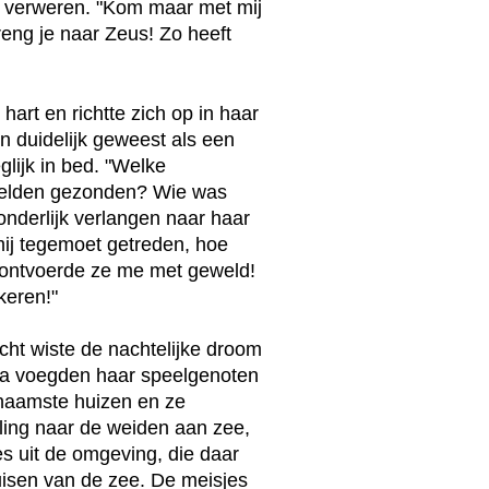
n verweren. "Kom maar met mij
breng je naar Zeus! Zo heeft
art en richtte zich op in haar
n duidelijk geweest als een
lijk in bed. "Welke
 beelden gezonden? Wie was
nderlijk verlangen naar haar
mij tegemoet getreden, hoe
l ontvoerde ze me met geweld!
keren!"
ht wiste de nachtelijke droom
dra voegden haar speelgenoten
ornaamste huizen en ze
ling naar de weiden aan zee,
es uit de omgeving, die daar
isen van de zee. De meisjes