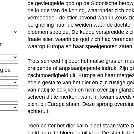
de gevleugelde god op de Sidonische berg
de kudde van de koning, waaronder zich ook
vermoedde - de stier bevond waarin Zeus zi
berghelling naar de weiden waar de dochter
bloemen speelde. De kudde verspreidde zich
fraaie stier, waarin de god zich had verande
t
waarop Europa en haar speelgenoten zaten.
Trots schreed hij door het malse gras en ma
dreigende of angstaanjagende indruk. Zijn ge
igies
zachtmoedigheid uit. Europa en haar metge
edele gestalte van het dier en zijn rustige 
van nabij te bekijken en hem over zijn glanze
scheen dit te merken, want hij kwam steeds di
dicht bij Europa staan. Deze sprong overei
achteruit.
Toen echter het dier kalm bleef staan vatte
hield hem de bloementuil voor. De stier lik