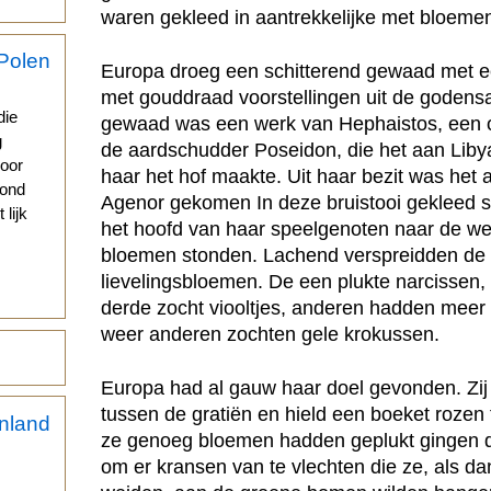
waren gekleed in aantrekkelijke met bloeme
Europa droeg een schitterend gewaad met ee
s
met gouddraad voorstellingen uit de godensa
die
gewaad was een werk van Hephaistos, een
g
de aardschudder Poseidon, die het aan Liby
voor
haar het hof maakte. Uit haar bezit was het a
vond
Agenor gekomen In deze bruistooi gekleed 
 lijk
het hoofd van haar speelgenoten naar de we
bloemen stonden. Lachend verspreidden de m
lievelingsbloemen. De een plukte narcissen,
derde zocht viooltjes, anderen hadden meer 
weer anderen zochten gele krokussen.
Europa had al gauw haar doel gevonden. Zij 
tussen de gratiën en hield een boeket rozen
ze genoeg bloemen hadden geplukt gingen de
om er kransen van te vlechten die ze, als d