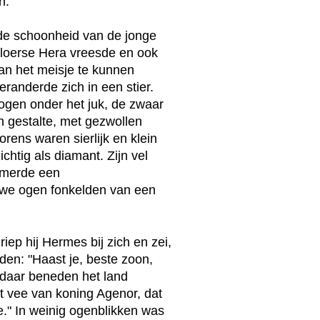
n.
de schoonheid van de jonge
jaloerse Hera vreesde en ook
an het meisje te kunnen
eranderde zich in een stier.
bogen onder het juk, de zwaar
an gestalte, met gezwollen
rens waren sierlijk en klein
htig als diamant. Zijn vel
emerde een
auwe ogen fonkelden van een
iep hij Hermes bij zich en zei,
den: "Haast je, beste zoon,
 daar beneden het land
et vee van koning Agenor, dat
." In weinig ogenblikken was