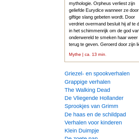
mythologie. Orpheus verliest zijn
geliefde Eurydice wanneer ze doo
giftige slang gebeten wordt. Door
verdriet overmand besluit hij af te 
in het schimmenrijk om de god va
onderwereld te smeken haar weer
terug te geven. Geroerd door zijn l
stemt Hades daarmee in.
Mythe | ca. 13 min.
Griezel- en spookverhalen
Grappige verhalen
The Walking Dead
De Vliegende Hollander
Sprookjes van Grimm
De haas en de schildpad
Verhalen voor kinderen
Klein Duimpje
De zoete pap