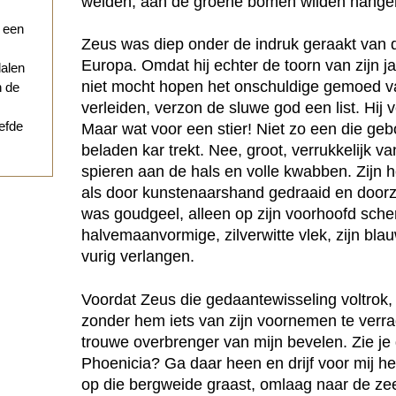
weiden, aan de groene bomen wilden hange
r een
Zeus was diep onder de indruk geraakt van 
Europa. Omdat hij echter de toorn van zijn 
dalen
niet mocht hopen het onschuldige gemoed v
n de
verleiden, verzon de sluwe god een list. Hij v
iefde
Maar wat voor een stier! Niet zo een die ge
beladen kar trekt. Nee, groot, verrukkelijk v
spieren aan de hals en volle kwabben. Zijn ho
als door kunstenaarshand gedraaid en doorzic
was goudgeel, alleen op zijn voorhoofd sch
halvemaanvormige, zilverwitte vlek, zijn bl
vurig verlangen.
Voordat Zeus die gedaantewisseling voltrok, r
zonder hem iets van zijn voornemen te verra
trouwe overbrenger van mijn bevelen. Zie je
Phoenicia? Ga daar heen en drijf voor mij h
op die bergweide graast, omlaag naar de zee