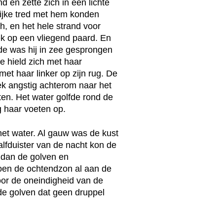
d en zette zich in een lichte
lijke tred met hem konden
h, en het hele strand voor
eek op een vliegend paard. En
e was hij in zee gesprongen
e hield zich met haar
et haar linker op zijn rug. De
eek angstig achterom naar het
ten. Het water golfde rond de
g haar voeten op.
 het water. Al gauw was de kust
lfduister van de nacht kon de
 dan de golven en
toen de ochtendzon al aan de
or de oneindigheid van de
de golven dat geen druppel