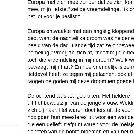
Europa met zich mee zonder dat ze zich ko
mee, mijn liefste," zei de vreemdelinge, "ik 
het lot voor je beslist."
Europa ontwaakte met een angstig kloppend h
bed, want de nachtelijke droom was helder e
beeld van de dag. Lange tijd zat ze onbeweeg
hemeling," vroeg ze zich af, "heeft mij die
toch die vreemdeling in mijn droom? Welk wo
beweegt mijn hart? En hoe vriendelijk is ze 
liefdevol heeft ze tegen mij gelachen, ook a
Mogen de goden mij deze droom ten goede 
De ochtend was aangebroken. Het heldere lic
uit het bewustzijn van de jonge vrouw. Wel
zich bij haar. Het waren dochters uit de vo
nodigden hun meesteres uit voor een wande
die een geliefd trefpunt waren voor de meisj
genoten van de bonte bloemen en van het ru