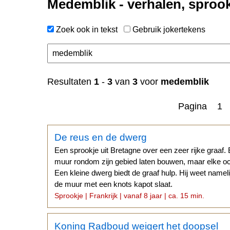
Medemblik - verhalen, sproo
Zoek ook in tekst
Gebruik jokertekens
Resultaten
1
-
3
van
3
voor
medemblik
Pagina 1
De reus en de dwerg
Een sprookje uit Bretagne over een zeer rijke graaf. 
muur rondom zijn gebied laten bouwen, maar elke och
Een kleine dwerg biedt de graaf hulp. Hij weet nameli
de muur met een knots kapot slaat.
Sprookje | Frankrijk | vanaf 8 jaar | ca. 15 min.
Koning Radboud weigert het doopsel