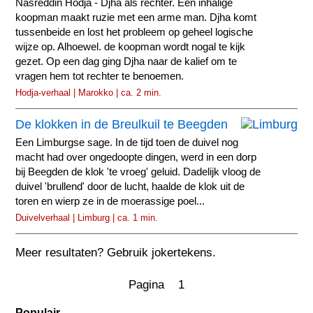
Nasreddin Hodja - Djha als rechter. Een inhalige
koopman maakt ruzie met een arme man. Djha komt
tussenbeide en lost het probleem op geheel logische
wijze op. Alhoewel. de koopman wordt nogal te kijk
gezet. Op een dag ging Djha naar de kalief om te
vragen hem tot rechter te benoemen.
Hodja-verhaal | Marokko | ca. 2 min.
De klokken in de Breulkuil te Beegden
Een Limburgse sage. In de tijd toen de duivel nog
macht had over ongedoopte dingen, werd in een dorp
bij Beegden de klok 'te vroeg' geluid. Dadelijk vloog de
duivel 'brullend' door de lucht, haalde de klok uit de
toren en wierp ze in de moerassige poel...
Duivelverhaal | Limburg | ca. 1 min.
Meer resultaten? Gebruik jokertekens.
Pagina 1
Populair