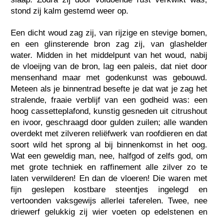
stond zij kalm gestemd weer op.
Een dicht woud zag zij, van rijzige en stevige bomen,
en een glinsterende bron zag zij, van glashelder
water. Midden in het middelpunt van het woud, nabij
de vloeijng van de bron, lag een paleis, dat niet door
mensenhand maar met godenkunst was gebouwd.
Meteen als je binnentrad besefte je dat wat je zag het
stralende, fraaie verblijf van een godheid was: een
hoog cassetteplafond, kunstig gesneden uit citrushout
en ivoor, geschraagd door gulden zuilen; alle wanden
overdekt met zilveren reliëfwerk van roofdieren en dat
soort wild het sprong al bij binnenkomst in het oog.
Wat een geweldig man, nee, halfgod of zelfs god, om
met grote techniek en raffinement alle zilver zo te
laten verwilderen! En dan de vloeren! Die waren met
fijn geslepen kostbare steentjes ingelegd en
vertoonden vaksgewijs allerlei taferelen. Twee, nee
driewerf gelukkig zij wier voeten op edelstenen en