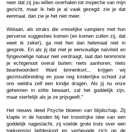
neer dat zij jou willen overhalen tot inspectie van mijn
gezicht, maar ik heb je al vaak gezegd: zie je dat
eenmaal, dan zie je het niet meer.
Welaan, als straks die vreselijke vampiers met hun
perverse suggesties komen (en komen zullen zij, dat
weet ik zeker), ga met hen dan helemaal niet in
gesprek. En als jij dat met je eenvoudige naïviteit en
fijngevoelige natuur niet verdraagt, laat dan tenminste
je echtgenoot overal buiten: niets aanhoren, niets
beantwoorden! Want binnenkort... krijgen wij
gezinsuitbreiding en jouw nog kinderlijke schoot zal
ons weldra zelf een kindje dragen. Als jij nu onze
geheimen in stilte bewaart, zal het goddelijk zijn,
maar sterfelijk als je ze prijsgeeft."
Het nieuws deed Psyche bloeien van blijdschap. Zij
klapte in de handen bij het troostrijke idee van een
goddelijk nageslacht, zij voelde grote trots over een
toekomstig liefdeskind en verheugde zich op de