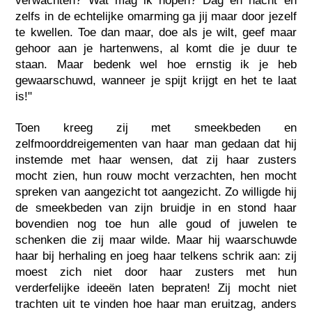
verwachten? Wat mag ik hopen? Dag en nacht en
zelfs in de echtelijke omarming ga jij maar door jezelf
te kwellen. Toe dan maar, doe als je wilt, geef maar
gehoor aan je hartenwens, al komt die je duur te
staan. Maar bedenk wel hoe ernstig ik je heb
gewaarschuwd, wanneer je spijt krijgt en het te laat
is!"
Toen kreeg zij met smeekbeden en
zelfmoorddreigementen van haar man gedaan dat hij
instemde met haar wensen, dat zij haar zusters
mocht zien, hun rouw mocht verzachten, hen mocht
spreken van aangezicht tot aangezicht. Zo willigde hij
de smeekbeden van zijn bruidje in en stond haar
bovendien nog toe hun alle goud of juwelen te
schenken die zij maar wilde. Maar hij waarschuwde
haar bij herhaling en joeg haar telkens schrik aan: zij
moest zich niet door haar zusters met hun
verderfelijke ideeën laten bepraten! Zij mocht niet
trachten uit te vinden hoe haar man eruitzag, anders