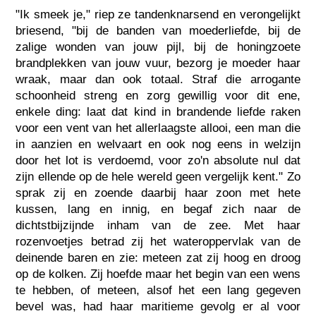
"Ik smeek je," riep ze tandenknarsend en verongelijkt
briesend, "bij de banden van moederliefde, bij de
zalige wonden van jouw pijl, bij de honingzoete
brandplekken van jouw vuur, bezorg je moeder haar
wraak, maar dan ook totaal. Straf die arrogante
schoonheid streng en zorg gewillig voor dit ene,
enkele ding: laat dat kind in brandende liefde raken
voor een vent van het allerlaagste allooi, een man die
in aanzien en welvaart en ook nog eens in welzijn
door het lot is verdoemd, voor zo'n absolute nul dat
zijn ellende op de hele wereld geen vergelijk kent." Zo
sprak zij en zoende daarbij haar zoon met hete
kussen, lang en innig, en begaf zich naar de
dichtstbijzijnde inham van de zee. Met haar
rozenvoetjes betrad zij het wateroppervlak van de
deinende baren en zie: meteen zat zij hoog en droog
op de kolken. Zij hoefde maar het begin van een wens
te hebben, of meteen, alsof het een lang gegeven
bevel was, had haar maritieme gevolg er al voor