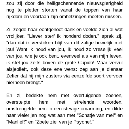
zou zij door die heiligschennende nieuwsgierigheid
nog te pletter storten vanaf de toppen van haar
rijkdom en voortaan zijn omhelzingen moeten missen.
Zij zegde haar echtgenoot dank en voelde zich al wat
vrolijker. "Liever sterf ik honderd doden," sprak zij,
"dan dat ik verstoken blijf van dit zalige huwelijk met
jou! Want ik houd van jou, ik houd zo vreselijk veel
van jou, wie je ook bent, evenveel als van mijn leven,
ik stel jou zelfs boven de grote Cupido! Maar vervul
alsjeblieft, ook deze ene wens: zeg aan je dienaar
Zefier dat hij mijn zusters via eenzelfde soort vervoer
hierheen brengt."
En zij bedekte hem met overtuigende zoenen,
overstelpte hem met strelende woorden,
omstrengelde hem in een stevige omarming, en dikte
haar vleierijen nog wat aan met "Schatje van me!" en
"Manlief!" en "Zoete ziel van je Psyche!."