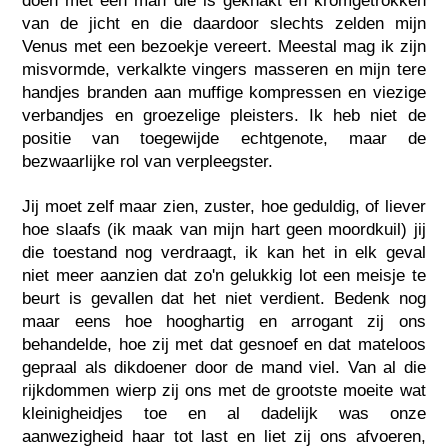
doen met een man die is geknakt en kromgetrokken
van de jicht en die daardoor slechts zelden mijn
Venus met een bezoekje vereert. Meestal mag ik zijn
misvormde, verkalkte vingers masseren en mijn tere
handjes branden aan muffige kompressen en viezige
verbandjes en groezelige pleisters. Ik heb niet de
positie van toegewijde echtgenote, maar de
bezwaarlijke rol van verpleegster.
Jij moet zelf maar zien, zuster, hoe geduldig, of liever
hoe slaafs (ik maak van mijn hart geen moordkuil) jij
die toestand nog verdraagt, ik kan het in elk geval
niet meer aanzien dat zo'n gelukkig lot een meisje te
beurt is gevallen dat het niet verdient. Bedenk nog
maar eens hoe hooghartig en arrogant zij ons
behandelde, hoe zij met dat gesnoef en dat mateloos
gepraal als dikdoener door de mand viel. Van al die
rijkdommen wierp zij ons met de grootste moeite wat
kleinigheidjes toe en al dadelijk was onze
aanwezigheid haar tot last en liet zij ons afvoeren,