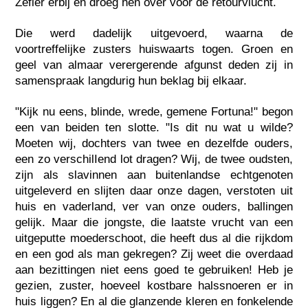
Zefier erbij en droeg hen over voor de retourvlucht.
Die werd dadelijk uitgevoerd, waarna de
voortreffelijke zusters huiswaarts togen. Groen en
geel van almaar verergerende afgunst deden zij in
samenspraak langdurig hun beklag bij elkaar.
"Kijk nu eens, blinde, wrede, gemene Fortuna!" begon
een van beiden ten slotte. "Is dit nu wat u wilde?
Moeten wij, dochters van twee en dezelfde ouders,
een zo verschilIend lot dragen? Wij, de twee oudsten,
zijn als slavinnen aan buitenlandse echtgenoten
uitgeleverd en slijten daar onze dagen, verstoten uit
huis en vaderland, ver van onze ouders, ballingen
gelijk. Maar die jongste, die laatste vrucht van een
uitgeputte moederschoot, die heeft dus al die rijkdom
en een god als man gekregen? Zij weet die overdaad
aan bezittingen niet eens goed te gebruiken! Heb je
gezien, zuster, hoeveel kostbare halssnoeren er in
huis liggen? En al die glanzende kleren en fonkelende