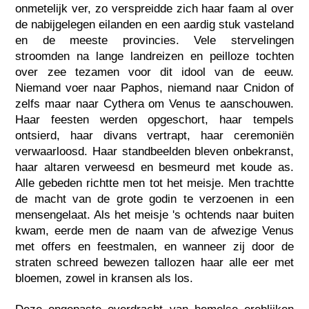
onmetelijk ver, zo verspreidde zich haar faam al over
de nabijgelegen eilanden en een aardig stuk vasteland
en de meeste provincies. Vele stervelingen
stroomden na lange landreizen en peilloze tochten
over zee tezamen voor dit idool van de eeuw.
Niemand voer naar Paphos, niemand naar Cnidon of
zelfs maar naar Cythera om Venus te aanschouwen.
Haar feesten werden opgeschort, haar tempels
ontsierd, haar divans vertrapt, haar ceremoniën
verwaarloosd. Haar standbeelden bleven onbekranst,
haar altaren verweesd en besmeurd met koude as.
Alle gebeden richtte men tot het meisje. Men trachtte
de macht van de grote godin te verzoenen in een
mensengelaat. Als het meisje 's ochtends naar buiten
kwam, eerde men de naam van de afwezige Venus
met offers en feestmalen, en wanneer zij door de
straten schreed bewezen tallozen haar alle eer met
bloemen, zowel in kransen als los.