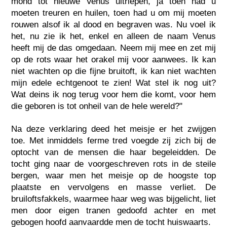
mond tot nieuwe Venus uitriepen, ja toen had u
moeten treuren en huilen, toen had u om mij moeten
rouwen alsof ik al dood en begraven was. Nu voel ik
het, nu zie ik het, enkel en alleen de naam Venus
heeft mij de das omgedaan. Neem mij mee en zet mij
op de rots waar het orakel mij voor aanwees. Ik kan
niet wachten op die fijne bruitoft, ik kan niet wachten
mijn edele echtgenoot te zien! Wat stel ik nog uit?
Wat deins ik nog terug voor hem die komt, voor hem
die geboren is tot onheil van de hele wereld?"
Na deze verklaring deed het meisje er het zwijgen
toe. Met inmiddels ferme tred voegde zij zich bij de
optocht van de mensen die haar begeleidden. De
tocht ging naar de voorgeschreven rots in de steile
bergen, waar men het meisje op de hoogste top
plaatste en vervolgens en masse verliet. De
bruiloftsfakkels, waarmee haar weg was bijgelicht, liet
men door eigen tranen gedoofd achter en met
gebogen hoofd aanvaardde men de tocht huiswaarts.