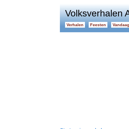
Volksverhalen 
Verhalen
Feesten
Vandaag