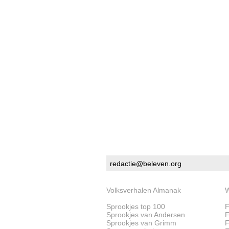
redactie@beleven.org
Volksverhalen Almanak
W
Sprookjes top 100
F
Sprookjes van Andersen
F
Sprookjes van Grimm
F