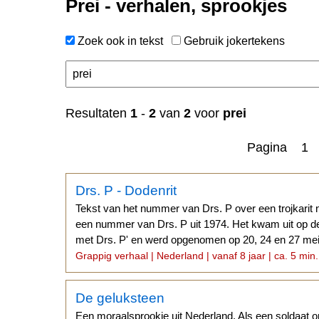
Prei - verhalen, sprookjes
Zoek ook in tekst
Gebruik jokertekens
n
Resultaten
1
-
2
van
2
voor
prei
Pagina 1
Drs. P - Dodenrit
Tekst van het nummer van Drs. P over een trojkarit
een nummer van Drs. P uit 1974. Het kwam uit op d
met Drs. P' en werd opgenomen op 20, 24 en 27 mei
Grappig verhaal | Nederland | vanaf 8 jaar | ca. 5 min.
De geluksteen
Een moraalsprookje uit Nederland. Als een soldaat 