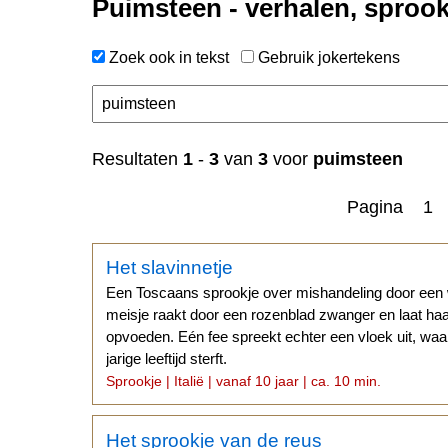
Puimsteen - verhalen, sprook
Zoek ook in tekst
Gebruik jokertekens
n
Resultaten
1
-
3
van
3
voor
puimsteen
Pagina 1
Het slavinnetje
Een Toscaans sprookje over mishandeling door een
meisje raakt door een rozenblad zwanger en laat haa
opvoeden. Eén fee spreekt echter een vloek uit, wa
jarige leeftijd sterft.
Sprookje | Italië | vanaf 10 jaar | ca. 10 min.
Het sprookje van de reus