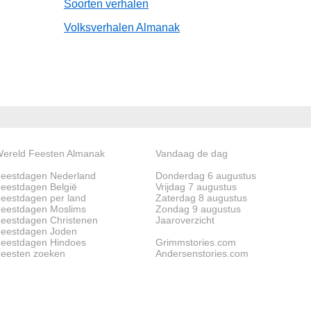
Soorten verhalen
Volksverhalen Almanak
ereld Feesten Almanak
Vandaag de dag
eestdagen Nederland
Donderdag 6 augustus
eestdagen België
Vrijdag 7 augustus
eestdagen per land
Zaterdag 8 augustus
eestdagen Moslims
Zondag 9 augustus
eestdagen Christenen
Jaaroverzicht
eestdagen Joden
eestdagen Hindoes
Grimmstories.com
eesten zoeken
Andersenstories.com