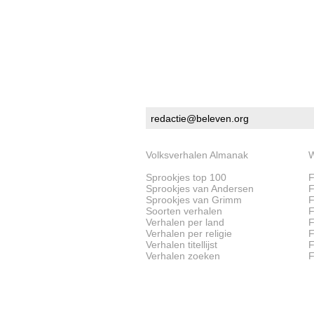
redactie@beleven.org
Volksverhalen Almanak
W
Sprookjes top 100
F
Sprookjes van Andersen
F
Sprookjes van Grimm
F
Soorten verhalen
F
Verhalen per land
F
Verhalen per religie
F
Verhalen titellijst
F
Verhalen zoeken
F