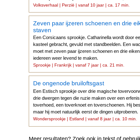
Volksverhaal | Perzië | vanaf 10 jaar | ca. 17 min.
Zeven paar ijzeren schoenen en drie e
staven
Een Corsicaans sprookje. Catharinella wordt door e
kasteel gebracht, gevuld met standbeelden. Een wach
moet met zeven paar ijzeren schoenen en drie eike
iedereen weer levend te maken.
Sprookje | Frankrijk | vanaf 7 jaar | ca. 21 min.
De ongenode bruiloftsgast
Een Estisch sprookje over drie magische tovervoo
drie dwergen tegen die ruzie maken over een erfenis 
toverhoed, een toverknoet en toverschoenen. Hij beslu
maar hij moet natuurlijk eerst de dingen uitproberen.
Wondersprookje | Estland | vanaf 8 jaar | ca. 10 min.
Meer resultaten? Zoek ook in tekst of gebrui