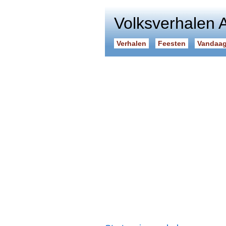
Volksverhalen 
Verhalen
Feesten
Vandaag