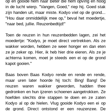
op en gooide hem naar Beter die hem opving en hoog
in de lucht wierp. "Vangen, Goed," riep hij. Goed stak
zijn handen uit, maar miste. Kodyo viel op de grond...
"Hou daar onmiddellijk mee op," beval het moedertje,
"naar bed, jullie. Reuzenbedtijd!"
Toen de reuzen in hun reuzenbedden lagen, zei het
moedertje: "Kodyo, je moet direct vertrekken. Als ze
wakker worden, hebben ze weer honger en dan eten
ze je zeker op. Hier, ik heb hier drie eieren. Als ze je
achterna komen, moet je steeds een ei op de grond
kapot gooien."
Baas boven Baas Kodyo rende en rende en rende,
maar uren later hoorde hij toch: Bing! Bang! De
reuzen waren wakker geworden, hadden thee
gedronken en hun ijzeren schoenen aangetrokken. Ze
hoefden slechts drie stappen te doen en ze zaten
Kodyo al op de hielen. Vlug gooide Kodyo een ei op
de grond. Direct ontstond er een reuzenzee. De