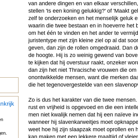
van andere dingen en van elkaar verschillen,
stellen 'Is een koning gelukkig?' of 'Maakt g
zelf te onderzoeken en het menselijk geluk 
waarin die twee bestaan en in hoeverre het b
om het één te vinden en het ander te vermij
juristentype met zijn kleine ziel op al dat s
geven, dan zijn de rollen omgedraaid. Dan du
de hoogte. Hij is zo weinig gewend van bov
te kijken dat hij overstuur raakt, onzeker wor
dan zijn het niet Thracische vrouwen die o
onontwikkelde mensen, want die merken daa
die het tegenovergestelde van een slavenop
Zo is dus het karakter van die twee mensen.
rust en vrijheid is opgevoed en die een inte
men niet kwalijk nemen dat hij een naïeve i
en
wanneer hij slavenkarweitjes moet opknappen,
weet hoe hij zijn slaapzak moet oprollen en 
gen.
kan maken met een lekkere maaltijd of vlei