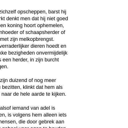
chzelf opscheppen, barst hij
kt denkt men dat hij niet goed
f een koning hoort ophemelen,
nenhoeder of schaapsherder of
 met zijn melkopbrengst.
 verraderlijker dieren hoedt en
ukke bezigheden onvermijdelijk
een herder, in zijn burcht
gen.
 zijn duizend of nog meer
bezitten, klinkt dat hem als
 naar de hele aarde te kijken.
lsof iemand van adel is
n, is volgens hem alleen iets
mensen, die door gebrek aan