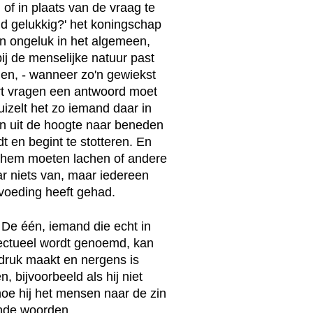
 of in plaats van de vraag te
eld gelukkig?' het koningschap
en ongeluk in het algemeen,
ij de menselijke natuur past
den, - wanneer zo'n gewiekst
oort vragen een antwoord moet
izelt het zo iemand daar in
en uit de hoogte naar beneden
dt en begint te stotteren. En
m hem moeten lachen of andere
r niets van, maar iedereen
voeding heeft gehad.
 De één, iemand die echt in
llectueel wordt genoemd, kan
ndruk maakt en nergens is
 bijvoorbeeld als hij niet
hoe hij het mensen naar de zin
ende woorden.