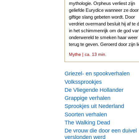
mythologie. Orpheus verliest zijn
geliefde Eurydice wanneer ze doo
giftige slang gebeten wordt. Door
verdriet overmand besluit hij af te 
in het schimmenrijk om de god va
onderwereld te smeken haar weer
terug te geven. Geroerd door zijn l
stemt Hades daarmee in.
Mythe | ca. 13 min.
Griezel- en spookverhalen
Volkssprookjes
De Vliegende Hollander
Grappige verhalen
Sprookjes uit Nederland
Soorten verhalen
The Walking Dead
De vrouw die door een duivel
verslonden werd