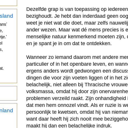
Dezelfde grap is van toepassing op iederee
bezighoudt. Je hebt dan inderdaad geen oog 
weet je niet wat die doet, maar zelfs nauweli
ans'
ander wezen. Maar wat dé mens precies is en
e,
menselijke natuur kenmerkend moeten zijn, 
je.'
en je spant je in om dat te ontdekken.
el
s,
Wanneer zo iemand daarom met andere mens
particulier of in het openbare leven, en wann
t.
ergens anders wordt gedwongen een discuss
dingen die voor zijn voeten liggen of in het z
belachelijk, niet alleen bij Thracische vrouw
volksmassa, omdat hij door zijn onervarenheid
problemen verzeild raakt. Zijn onhandigheid 
dat men hem onnozel vindt. Als er ruzie is w
persoonlijk te kwetsen, omdat hij van niemand
want daar heeft hij zich nooit mee beziggeho
maakt hij dan een belachelijke indruk.