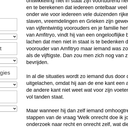
ontwikkeling niet in staat zijn voortdurend 
en te berekenen dat iedereen ontelbaar vee
onder wie voor iedereen vele duizenden rij
slaven, vreemdelingen en Grieken zijn gewee
van vijfentwintig voorouders en je familie he
van Amfitryo, vindt hij van een ongelooflijk
lachen dat men niet in staat is te bedenken d
t
voorouder van Amfitryo maar iemand was zoal
als de vijftigste. Dan zou men zich nog van 
bevrijden.
igies
In al die situaties wordt zo iemand dus doo
uitgelachen, omdat hij aan de ene kant een 
de andere kant niet weet wat voor zijn voeten
vol tanden staat.
Maar wanneer hij dan zelf iemand omhoogtrek
stappen van de vraag 'Welk onrecht doe ik jou
onderzoek naar recht en onrecht zelf, wat di