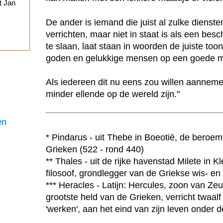
t Jan
De ander is iemand die juist al zulke dienste
.
verrichten, maar niet in staat is als een b
te slaan, laat staan in woorden de juiste too
goden en gelukkige mensen op een goede ma
Als iedereen dit nu eens zou willen aannem
minder ellende op de wereld zijn."
en
* Pindarus - uit Thebe in Boeotië, de beroem
Grieken (522 - rond 440)
** Thales - uit de rijke havenstad Milete in K
filosoof, grondlegger van de Griekse wis- en
*** Heracles - Latijn: Hercules, zoon van Zeu
grootste held van de Grieken, verricht twaal
'werken', aan het eind van zijn leven onde