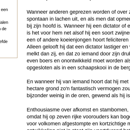
r een
Wanneer anderen geprezen worden of over zi
spontaan in lachen uit, en als men dat opmer
dalen
bij zijn hoofd is. Wanneer hij een dictator o
n de
is het voor hem net alsof hij een soort zwij
een of andere koeienjongen hoort feliciteren
iefde
Alleen gelooft hij dat een dictator lastiger en
melkt dan zij, en dat zo iemand door zijn dr
even boers en onontwikkeld moet worden als 
opgesloten als in een schaapskooi in de ber
En wanneer hij van iemand hoort dat hij met
hectare grond zo'n fantastisch vermogen zou 
bijzonder weinig in de oren, gewend als hij is
Enthousiasme over afkomst en stambomen, a
omdat hij op zeven rijke voorouders kan boge
voor volkomen afgestompte en kortzichtige 