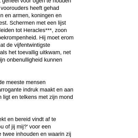
het geheel voor ogen te houden
l voorouders heeft gehad
ken en armen, koningen en
st. Schermen met een lijst
rleiden tot Heracles***, zoon
e bekrompenheid. Hij moet erom
at de vijfentwintigste
s het toevallig uitkwam, net
zijn onbenulligheid kunnen
r de meeste mensen
arrogante indruk maakt en aan
 ligt en telkens met zijn mond
t en bereid vindt af te
 of jij mij?' voor een
e twee inhouden en waarin zij