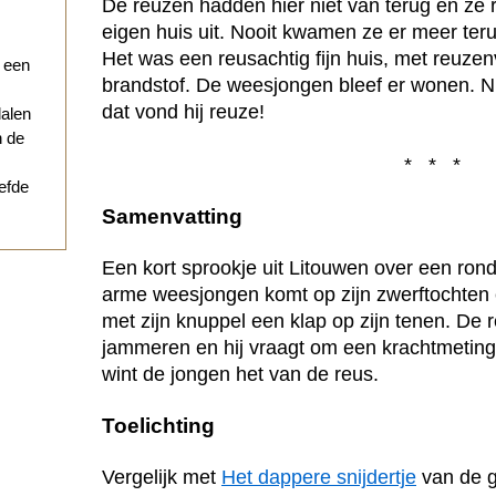
De reuzen hadden hier niet van terug en ze
eigen huis uit. Nooit kwamen ze er meer terug
Het was een reusachtig fijn huis, met reuze
r een
brandstof. De weesjongen bleef er wonen. Nu
dat vond hij reuze!
dalen
n de
* * *
iefde
Samenvatting
Een kort sprookje uit Litouwen over een ro
arme weesjongen komt op zijn zwerftochten
met zijn knuppel een klap op zijn tenen. De r
jammeren en hij vraagt om een krachtmetin
wint de jongen het van de reus.
Toelichting
Vergelijk met
Het dappere snijdertje
van de 