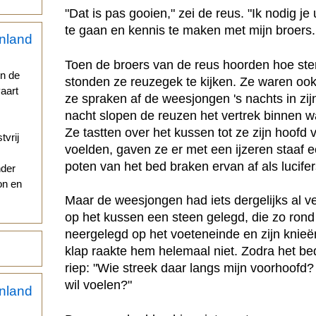
"Dat is pas gooien," zei de reus. "Ik nodig j
te gaan en kennis te maken met mijn broers. 
Toen de broers van de reus hoorden hoe st
en de
stonden ze reuzegek te kijken. Ze waren ook
aart
ze spraken af de weesjongen 's nachts in zij
nacht slopen de reuzen het vertrek binnen w
Ze tastten over het kussen tot ze zijn hoofd 
tvrij
voelden, gaven ze er met een ijzeren staaf 
poten van het bed braken ervan af als lucifer
nder
on en
Maar de weesjongen had iets dergelijks al v
op het kussen een steen gelegd, die zo rond
neergelegd op het voeteneinde en zijn knieën
klap raakte hem helemaal niet. Zodra het be
riep: "Wie streek daar langs mijn voorhoofd?
wil voelen?"