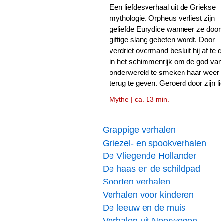
Een liefdesverhaal uit de Griekse
mythologie. Orpheus verliest zijn
geliefde Eurydice wanneer ze doo
giftige slang gebeten wordt. Door
verdriet overmand besluit hij af te 
in het schimmenrijk om de god va
onderwereld te smeken haar weer
terug te geven. Geroerd door zijn l
stemt Hades daarmee in.
Mythe | ca. 13 min.
Grappige verhalen
Griezel- en spookverhalen
De Vliegende Hollander
De haas en de schildpad
Soorten verhalen
Verhalen voor kinderen
De leeuw en de muis
Verhalen uit Noorwegen