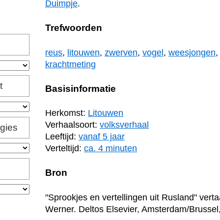
Duimpje
.
Trefwoorden
reus
,
litouwen
,
zwerven
,
vogel
,
weesjongen
krachtmeting
t
Basisinformatie
Herkomst:
Litouwen
Verhaalsoort:
volksverhaal
igies
Leeftijd:
vanaf 5 jaar
Verteltijd:
ca. 4 minuten
Bron
"Sprookjes en vertellingen uit Rusland" ver
Werner. Deltos Elsevier, Amsterdam/Brussel