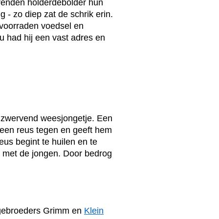
 renden holderdebolder hun
 - zo diep zat de schrik erin.
nvoorraden voedsel en
 had hij een vast adres en
ndzwervend weesjongetje. Een
 een reus tegen en geeft hem
eus begint te huilen en te
g met de jongen. Door bedrog
gebroeders Grimm en
Klein