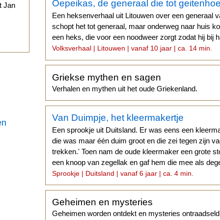
Oepeikas, de generaal die tot geitenho
t Jan
Een heksenverhaal uit Litouwen over een generaal v
schopt het tot generaal, maar onderweg naar huis kom
.
een heks, die voor een noodweer zorgt zodat hij bij 
Volksverhaal | Litouwen | vanaf 10 jaar | ca. 14 min.
Griekse mythen en sagen
Verhalen en mythen uit het oude Griekenland.
Van Duimpje, het kleermakertje
en
Een sprookje uit Duitsland. Er was eens een kleerma
die was maar één duim groot en die zei tegen zijn vad
trekken.' Toen nam de oude kleermaker een grote s
een knoop van zegellak en gaf hem die mee als degen
Sprookje | Duitsland | vanaf 6 jaar | ca. 4 min.
Geheimen en mysteries
Geheimen worden ontdekt en mysteries ontraadseld