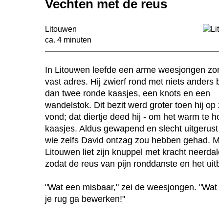
Vechten met de reus
Litouwen
ca. 4 minuten
n
In Litouwen leefde een arme weesjongen zo
vast adres. Hij zwierf rond met niets anders b
dan twee ronde kaasjes, een knots en een
wandelstok. Dit bezit werd groter toen hij op
vond; dat diertje deed hij - om het warm te ho
kaasjes. Aldus gewapend en slecht uitgerust
wie zelfs David ontzag zou hebben gehad. 
Litouwen liet zijn knuppel met kracht neerda
zodat de reus van pijn ronddanste en het uit
"Wat een misbaar," zei de weesjongen. "Wat 
je rug ga bewerken!"