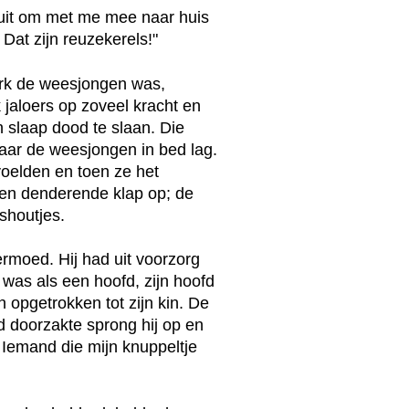
e uit om met me mee naar huis
Dat zijn reuzekerels!"
erk de weesjongen was,
 jaloers op zoveel kracht en
n slaap dood te slaan. Die
aar de weesjongen in bed lag.
voelden en toen ze het
een denderende klap op; de
shoutjes.
ermoed. Hij had uit voorzorg
 was als een hoofd, zijn hoofd
 opgetrokken tot zijn kin. De
d doorzakte sprong hij op en
 Iemand die mijn knuppeltje