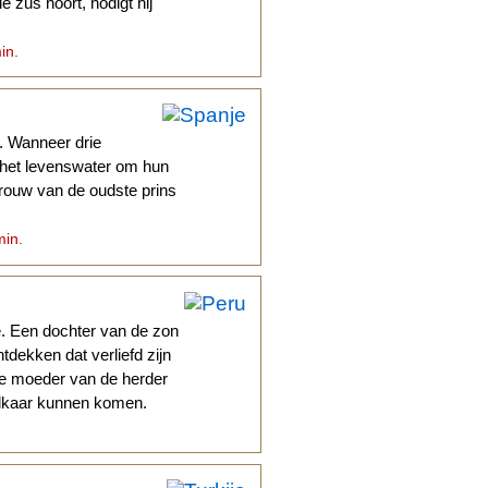
zus hoort, nodigt hij
in.
. Wanneer drie
 het levenswater om hun
vrouw van de oudste prins
min.
e. Een dochter van de zon
tdekken dat verliefd zijn
. De moeder van de herder
 elkaar kunnen komen.