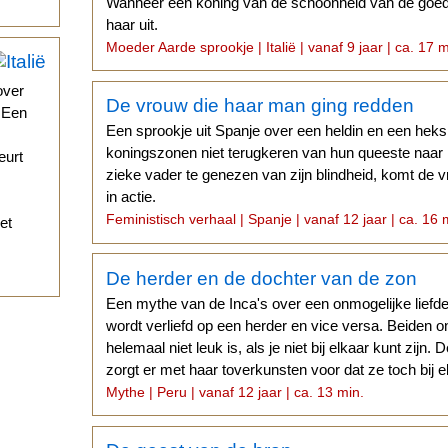
Wanneer een koning van de schoonheid van de goede 
haar uit.
Moeder Aarde sprookje | Italië | vanaf 9 jaar | ca. 17 m
over
De vrouw die haar man ging redden
. Een
Een sprookje uit Spanje over een heldin en een heks
koningszonen niet terugkeren van hun queeste naar
eurt
zieke vader te genezen van zijn blindheid, komt de 
in actie.
Feministisch verhaal | Spanje | vanaf 12 jaar | ca. 16 
et
De herder en de dochter van de zon
Een mythe van de Inca's over een onmogelijke liefd
wordt verliefd op een herder en vice versa. Beiden on
helemaal niet leuk is, als je niet bij elkaar kunt zijn
zorgt er met haar toverkunsten voor dat ze toch bij
Mythe | Peru | vanaf 12 jaar | ca. 13 min.