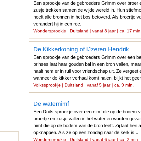
Een sprookje van de gebroeders Grimm over broer e
zusje trekken samen de wijde wereld in. Hun stiefm
heeft alle bronnen in het bos betoverd. Als broertje v
verandert hij in een ree.
Wondersprookje | Duitsland | vanaf 8 jaar | ca. 17 min
De Kikkerkoning of IJzeren Hendrik
Een sprookje van de gebroeders Grimm over een be
prinses laat haar gouden bal in een bron vallen, ma
haalt hem er in ruil voor vriendschap uit. Ze vergeet
wanneer de kikker verhaal komt halen, blijkt het geen l
Volkssprookje | Duitsland | vanaf 5 jaar | ca. 9 min.
De waternimf
Een Duits sprookje over een nimf die op de bodem 
broertje en zusje vallen in het water en worden ge
nimf die op de bodem van de bron leeft. Zij laat hen a
opknappen. Als ze op een zondag naar de kerk is...
Wondersprookje | Duitsland | vanaf 6 jaar | ca. 2 min.