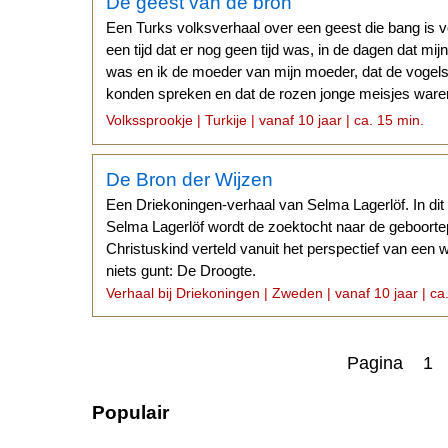
De geest van de bron
Een Turks volksverhaal over een geest die bang is v
een tijd dat er nog geen tijd was, in de dagen dat mi
was en ik de moeder van mijn moeder, dat de vogels
konden spreken en dat de rozen jonge meisjes ware
waren behekst...
Volkssprookje | Turkije | vanaf 10 jaar | ca. 15 min.
De Bron der Wijzen
Een Driekoningen-verhaal van Selma Lagerlöf. In di
Selma Lagerlöf wordt de zoektocht naar de geboorte
Christuskind verteld vanuit het perspectief van een
niets gunt: De Droogte.
Verhaal bij Driekoningen | Zweden | vanaf 10 jaar | ca
Pagina 1
Populair