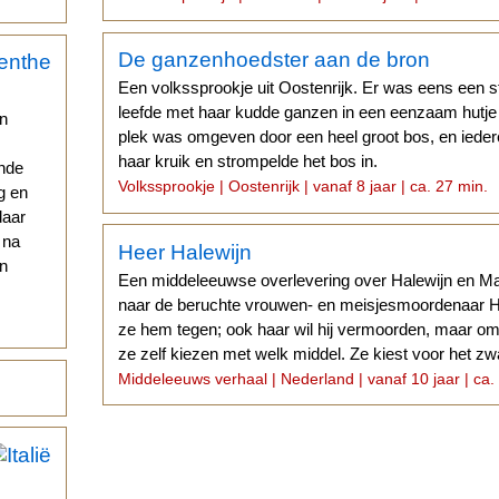
De ganzenhoedster aan de bron
Een volkssprookje uit Oostenrijk. Er was eens een 
leefde met haar kudde ganzen in een eenzaam hutje 
en
plek was omgeven door een heel groot bos, en iede
haar kruik en strompelde het bos in.
ande
Volkssprookje | Oostenrijk | vanaf 8 jaar | ca. 27 min.
g en
daar
 na
Heer Halewijn
en
Een middeleeuwse overlevering over Halewijn en Ma
naar de beruchte vrouwen- en meisjesmoordenaar Ha
ze hem tegen; ook haar wil hij vermoorden, maar om
ze zelf kiezen met welk middel. Ze kiest voor het zw
Middeleeuws verhaal | Nederland | vanaf 10 jaar | ca.