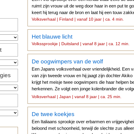
ruimt zijn vrouw uit de weg door haar in een put te gooi
keert hij terug naar de bron en laat hij een touw zakk
Volksverhaal | Finland | vanaf 10 jaar | ca. 4 min.
Het blauwe licht
Volkssprookje | Duitsland | vanaf 8 jaar | ca. 12 min.
t
De oogwimpers van de wolf
Een Japans volksverhaal over vriendelijkheid. Een v
igies
van zijn tweede vrouw en hij jaagt zijn dochter Akiko 
krijgt het meisje twee oogwimpers die haar helpen 
herkennen. Ze volgt een jonge kolenbrander die vol
betrouwbaar is...
Volksverhaal | Japan | vanaf 8 jaar | ca. 25 min.
De twee koekjes
Een Italiaans sprookje over erbarmen en vrijgevighe
beloond met schoonheid, terwijl de slechte zus alleen