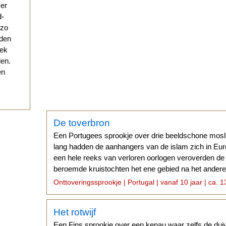
ver
d-
 zo
eden
eek
den.
en
De toverbron
Een Portugees sprookje over drie beeldschone mosl
lang hadden de aanhangers van de islam zich in E
een hele reeks van verloren oorlogen veroverden d
beroemde kruistochten het ene gebied na het andere
andere weer terug.
Onttoveringssprookje | Portugal | vanaf 10 jaar | ca. 1
Het rotwijf
Een Fins sprookje over een kenau waar zelfs de dui