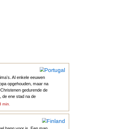
ima's. Al enkele eeuwen
uropa opgehouden, maar na
e Christenen gedurende de
, de ene stad na de
3 min.
vel bang voor is. Een man