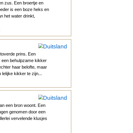
n zus. Een broertje en
oeder is een boze heks en
an het water drinkt,
.
toverde prins. Een
ar een behulpzame kikker
 echter haar belofte, maar
elijke kikker te zijn...
van een bron woont. Een
vangen genomen door een
llerlei vervelende klusjes