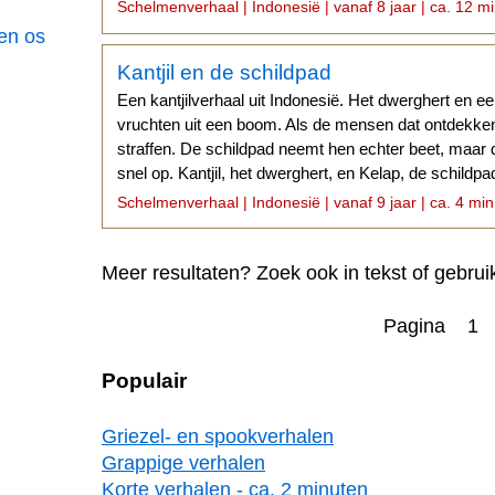
Schelmenverhaal | Indonesië | vanaf 8 jaar | ca. 12 mi
een os
Kantjil en de schildpad
Een kantjilverhaal uit Indonesië. Het dwerghert en e
vruchten uit een boom. Als de mensen dat ontdekken
straffen. De schildpad neemt hen echter beet, maar
snel op. Kantjil, het dwerghert, en Kelap, de schild
zoek naar voedsel.
Schelmenverhaal | Indonesië | vanaf 9 jaar | ca. 4 min
Meer resultaten? Zoek ook in tekst of gebrui
Pagina 1
Populair
Griezel- en spookverhalen
Grappige verhalen
Korte verhalen - ca. 2 minuten