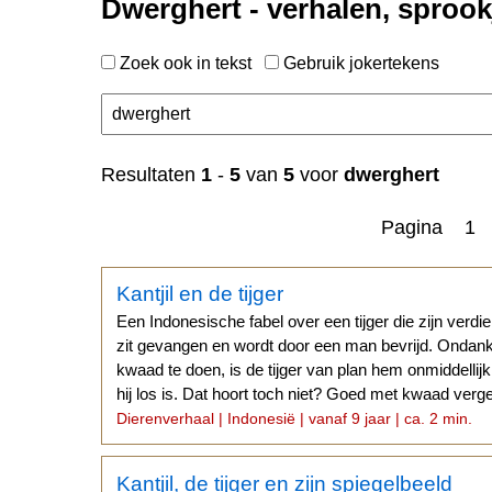
Dwerghert - verhalen, sprook
Zoek ook in tekst
Gebruik jokertekens
Resultaten
1
-
5
van
5
voor
dwerghert
Pagina 1
Kantjil en de tijger
Een Indonesische fabel over een tijger die zijn verdien
zit gevangen en wordt door een man bevrijd. Ondan
kwaad te doen, is de tijger van plan hem onmiddelli
hij los is. Dat hoort toch niet? Goed met kwaad verg
Dierenverhaal | Indonesië | vanaf 9 jaar | ca. 2 min.
Kantjil, de tijger en zijn spiegelbeeld