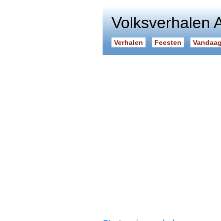
Volksverhalen 
Verhalen
Feesten
Vandaag