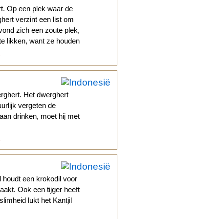
t. Op een plek waar de
hert verzint een list om
vond zich een zoute plek,
e likken, want ze houden
.
rghert. Het dwerghert
urlijk vergeten de
gaan drinken, moet hij met
.
il houdt een krokodil voor
aakt. Ook een tijger heeft
slimheid lukt het Kantjil