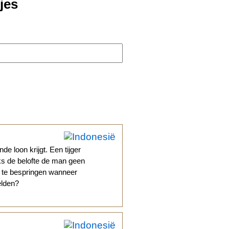
jes
de loon krijgt. Een tijger
ks de belofte de man geen
jk te bespringen wanneer
elden?