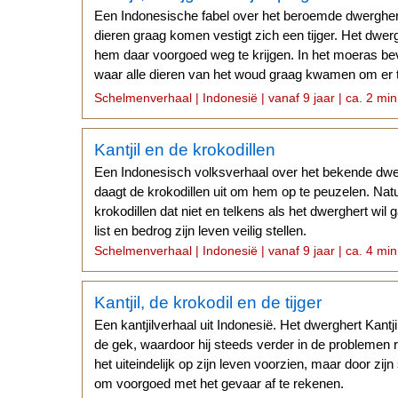
Een Indonesische fabel over het beroemde dwergher
dieren graag komen vestigt zich een tijger. Het dwerg
hem daar voorgoed weg te krijgen. In het moeras be
waar alle dieren van het woud graag kwamen om er t
van zout.
Schelmenverhaal | Indonesië | vanaf 9 jaar | ca. 2 min
Kantjil en de krokodillen
Een Indonesisch volksverhaal over het bekende dwe
daagt de krokodillen uit om hem op te peuzelen. Natu
krokodillen dat niet en telkens als het dwerghert wil 
list en bedrog zijn leven veilig stellen.
Schelmenverhaal | Indonesië | vanaf 9 jaar | ca. 4 min
Kantjil, de krokodil en de tijger
Een kantjilverhaal uit Indonesië. Het dwerghert Kantj
de gek, waardoor hij steeds verder in de problemen r
het uiteindelijk op zijn leven voorzien, maar door zijn 
om voorgoed met het gevaar af te rekenen.