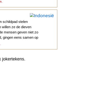
n.
en schildpad stelen
 willen ze de dieven
 de mensen geven niet zo
pad, gingen eens samen op
.
k jokertekens.