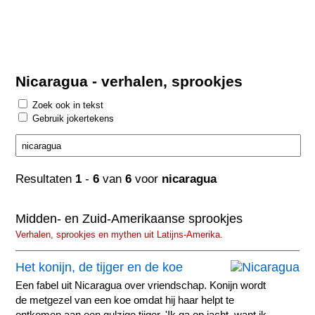
Nicaragua - verhalen, sprookjes
Zoek ook in tekst
Gebruik jokertekens
Resultaten
1
-
6
van
6
voor
nicaragua
Midden- en Zuid-Amerikaanse sprookjes
Verhalen, sprookjes en mythen uit Latijns-Amerika.
Het konijn, de tijger en de koe
Een fabel uit Nicaragua over vriendschap. Konijn wordt
de metgezel van een koe omdat hij haar helpt te
ontkomen aan een gulzige tijger. 'Ik ga op jacht, want ik