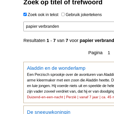
Zoek op titel of trefwoord
Zoek ook in tekst
Gebruik jokertekens
n
Resultaten
1
-
7
van
7
voor
papier verbran
Pagina 1
Aladdin en de wonderlamp
Een Perzisch sprookje over de avonturen van Aladdi
arme kleermaker met een zoon die Aladdin heette. D
en luie jongen. Hij voerde niets uit en speelde de he
zijn vader zoveel verdriet van, dat hij er van doodgin
Duizend-en-een-nacht | Perzië | vanaf 7 jaar | ca. 45 
De sneeuwkoningin