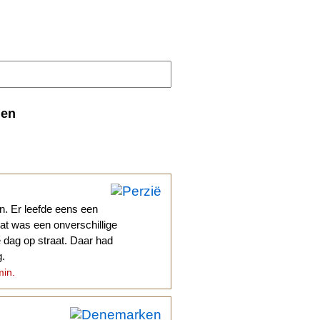
den
n. Er leefde eens een
at was een onverschillige
le dag op straat. Daar had
g.
min.