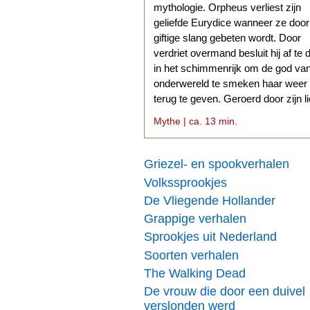
mythologie. Orpheus verliest zijn
geliefde Eurydice wanneer ze doo
giftige slang gebeten wordt. Door
verdriet overmand besluit hij af te 
in het schimmenrijk om de god va
onderwereld te smeken haar weer
terug te geven. Geroerd door zijn l
stemt Hades daarmee in.
Mythe | ca. 13 min.
Griezel- en spookverhalen
Volkssprookjes
De Vliegende Hollander
Grappige verhalen
Sprookjes uit Nederland
Soorten verhalen
The Walking Dead
De vrouw die door een duivel
verslonden werd