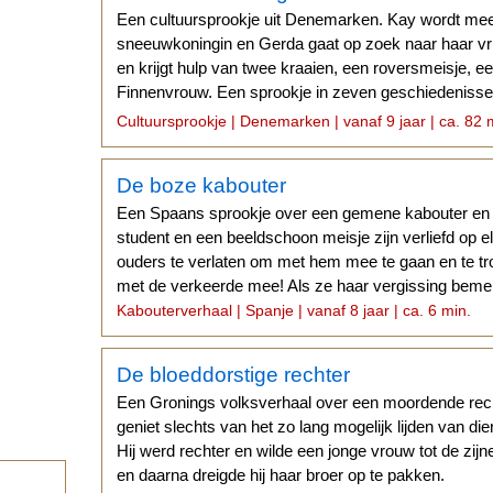
Een cultuursprookje uit Denemarken. Kay wordt m
sneeuwkoningin en Gerda gaat op zoek naar haar vr
en krijgt hulp van twee kraaien, een roversmeisje, e
Finnenvrouw. Een sprookje in zeven geschiedenis
GESCHIEDENIS...
Cultuursprookje | Denemarken | vanaf 9 jaar | ca. 82 
De boze kabouter
Een Spaans sprookje over een gemene kabouter en 
student en een beeldschoon meisje zijn verliefd op elk
ouders te verlaten om met hem mee te gaan en te tr
met de verkeerde mee! Als ze haar vergissing bemer
Kabouterverhaal | Spanje | vanaf 8 jaar | ca. 6 min.
De bloeddorstige rechter
Een Gronings volksverhaal over een moordende rec
geniet slechts van het zo lang mogelijk lijden van d
Hij werd rechter en wilde een jonge vrouw tot de zi
en daarna dreigde hij haar broer op te pakken.