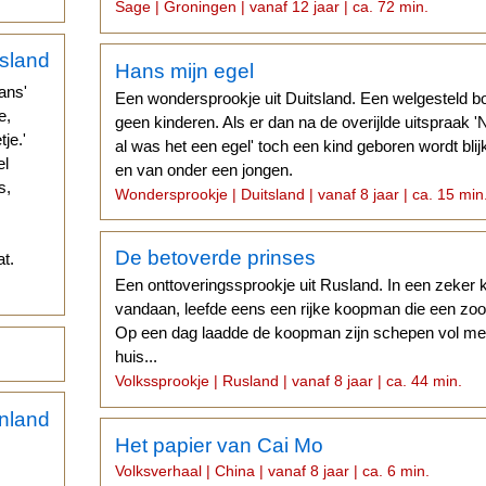
Sage | Groningen | vanaf 12 jaar | ca. 72 min.
Hans mijn egel
ans'
Een wondersprookje uit Duitsland. Een welgesteld b
e,
geen kinderen. Als er dan na de overijlde uitspraak '
je.'
al was het een egel' toch een kind geboren wordt bli
el
en van onder een jongen.
s,
Wondersprookje | Duitsland | vanaf 8 jaar | ca. 15 min
De betoverde prinses
t.
Een onttoveringssprookje uit Rusland. In een zeker k
vandaan, leefde eens een rijke koopman die een zoon
Op een dag laadde de koopman zijn schepen vol met 
huis...
Volkssprookje | Rusland | vanaf 8 jaar | ca. 44 min.
Het papier van Cai Mo
Volksverhaal | China | vanaf 8 jaar | ca. 6 min.