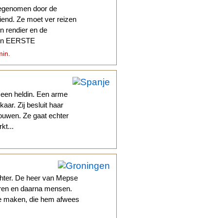
eegenomen door de
iend. Ze moet ver reizen
en rendier en de
sen EERSTE
min.
een heldin. Een arme
aar. Zij besluit haar
ouwen. Ze gaat echter
kt...
hter. De heer van Mepse
ieren en daarna mensen.
jne maken, die hem afwees