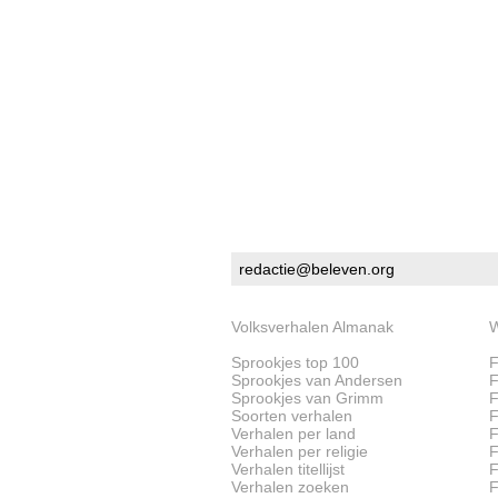
redactie@beleven.org
Volksverhalen Almanak
W
Sprookjes top 100
F
Sprookjes van Andersen
F
Sprookjes van Grimm
F
Soorten verhalen
F
Verhalen per land
F
Verhalen per religie
F
Verhalen titellijst
F
Verhalen zoeken
F