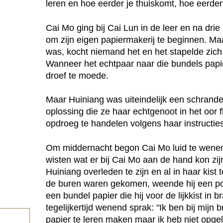
leren en hoe eerder je thuiskomt, hoe eerde
Cai Mo ging bij Cai Lun in de leer en na dr
om zijn eigen papiermakerij te beginnen. Maa
was, kocht niemand het en het stapelde zich 
Wanneer het echtpaar naar die bundels papi
droef te moede.
Maar Huiniang was uiteindelijk een schrand
oplossing die ze haar echtgenoot in het oor 
opdroeg te handelen volgens haar instructies
Om middernacht begon Cai Mo luid te wenen.
wisten wat er bij Cai Mo aan de hand kon zij
Huiniang overleden te zijn en al in haar kist
de buren waren gekomen, weende hij een po
een bundel papier die hij voor de lijkkist in bra
tegelijkertijd wenend sprak: "Ik ben bij mijn
papier te leren maken maar ik heb niet opge