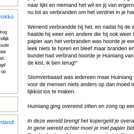
naar lijkt en niemand het wil en jij van ergern
nu tot as verbranden om het verdriet in je har
Wenend verbrandde hij het, en nadat hij de
drog
haalde hij weer een andere die hij ook weer in
ndlijk
papier aan het verbranden was hoorde je een 
 oude
leek niets te horen en bleef maar branden e
 dat
bundel had verbrand hoorde je Huiniang van
t.'
de kist, ik ben terug!"
agd
g op
Stomverbaasd was iedereen maar Huiniang b
voor de mensen niets anders op dan moed te
lijkkist los te maken.
Huiniang ging overeind zitten en zong op ee
In deze wereld brengt het kopergeld je overa
In gene wereld echter moet je met papier bet