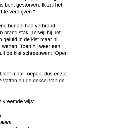
is bent gestorven. Ik zal het
t te verdrijven."
 ene bundel had verbrand
 brand stak. Terwijl hij het
geluid in de kist maar hij
n wenen. Toen hij weer een
uit de kist schreeuwen: "Open
leef maar roepen, dus er zat
 vatten en de deksel van de
n vreemde wijs:
l
alen!