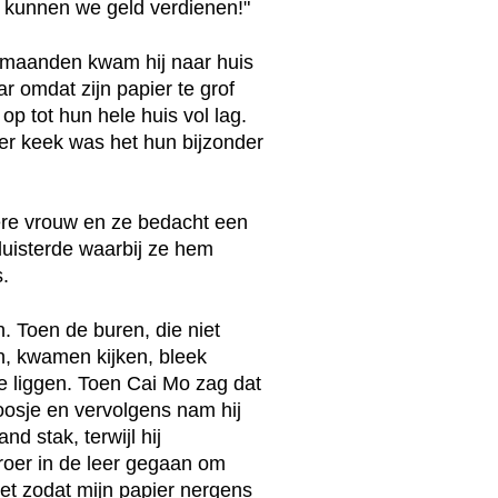
r kunnen we geld verdienen!"
ie maanden kwam hij naar huis
r omdat zijn papier te grof
op tot hun hele huis vol lag.
er keek was het hun bijzonder
ere vrouw en ze bedacht een
fluisterde waarbij ze hem
.
 Toen de buren, die niet
n, kwamen kijken, bleek
 te liggen. Toen Cai Mo zag dat
osje en vervolgens nam hij
nd stak, terwijl hij
 broer in de leer gegaan om
let zodat mijn papier nergens