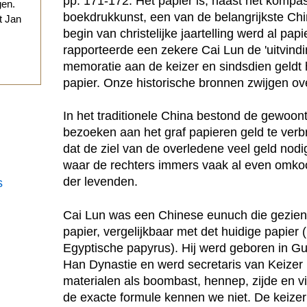
pp. 171-172. Het papier is, naast het kompas
gen.
boekdrukkunst, een van de belangrijkste Chi
t Jan
begin van christelijke jaartelling werd al pap
rapporteerde een zekere Cai Lun de 'uitvindi
.
memoratie aan de keizer en sindsdien geldt hi
papier. Onze historische bronnen zwijgen ov
In het traditionele China bestond de gewoont
bezoeken aan het graf papieren geld te ver
dat de ziel van de overledene veel geld nod
waar de rechters immers vaak al even omkoo
der levenden.
s
Cai Lun was een Chinese eunuch die gezien w
papier, vergelijkbaar met det huidige papier (i
Egyptische papyrus). Hij werd geboren in Gu
Han Dynastie en werd secretaris van Keizer
materialen als boombast, hennep, zijde en v
de exacte formule kennen we niet. De keizer 