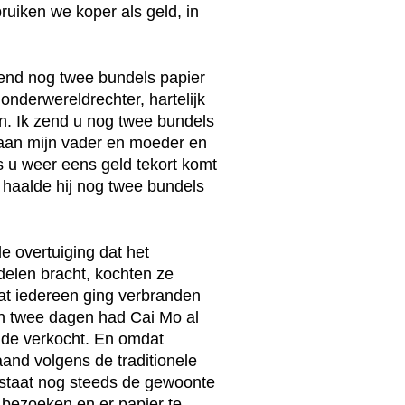
ruiken we koper als geld, in
lend nog twee bundels papier
e onderwereldrechter, hartelijk
n. Ik zend u nog twee bundels
 aan mijn vader en moeder en
s u weer eens geld tekort komt
i, haalde hij nog twee bundels
 overtuiging dat het
delen bracht, kochten ze
at iedereen ging verbranden
en twee dagen had Cai Mo al
ulde verkocht. En omdat
and volgens de traditionele
estaat nog steeds de gewoonte
 bezoeken en er papier te