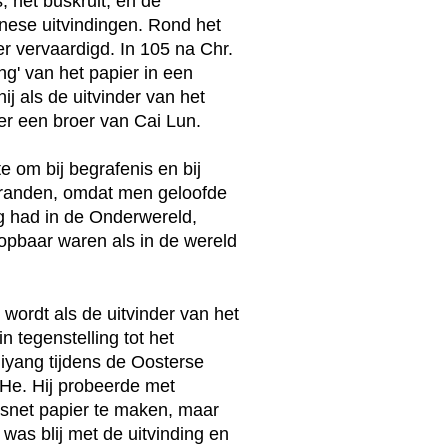
, het buskruit, en de
nese uitvindingen. Rond het
ier vervaardigd. In 105 na Chr.
ng' van het papier in een
j als de uitvinder van het
er een broer van Cai Lun.
e om bij begrafenis en bij
branden, omdat men geloofde
ig had in de Onderwereld,
pbaar waren als in de wereld
ordt als de uitvinder van het
n tegenstelling tot het
iyang tijdens de Oosterse
 He. Hij probeerde met
isnet papier te maken, maar
was blij met de uitvinding en