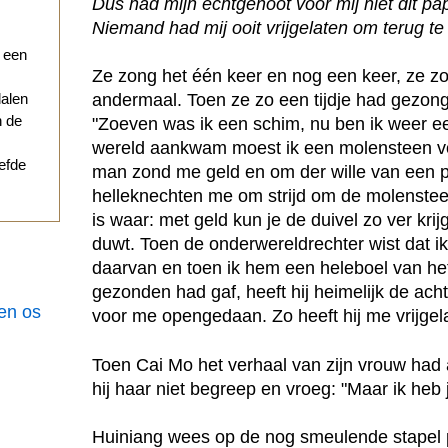
Dus had mijn echtgenoot voor mij niet dit pa
Niemand had mij ooit vrijgelaten om terug t
r een
Ze zong het één keer en nog een keer, ze z
andermaal. Toen ze zo een tijdje had gezong
dalen
n de
"Zoeven was ik een schim, nu ben ik weer e
wereld aankwam moest ik een molensteen vo
iefde
man zond me geld en om der wille van een p
helleknechten me om strijd om de molenste
is waar: met geld kun je de duivel zo ver kri
duwt. Toen de onderwereldrechter wist dat ik 
daarvan en toen ik hem een heleboel van het
gezonden had gaf, heeft hij heimelijk de ac
een os
voor me opengedaan. Zo heeft hij me vrijgel
Toen Cai Mo het verhaal van zijn vrouw had 
hij haar niet begreep en vroeg: "Maar ik he
Huiniang wees op de nog smeulende stapel pa