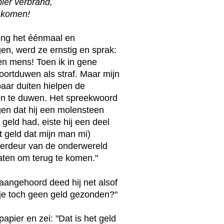
pier verbrand,
e komen!
ong het éénmaal en
en, werd ze ernstig en sprak:
en mens! Toen ik in gene
ortduwen als straf. Maar mijn
aar duiten hielpen de
en te duwen. Het spreekwoord
jgen dat hij een molensteen
geld had, eiste hij een deel
 geld dat mijn man mi)
hterdeur van de onderwereld
aten om terug te komen."
aangehoord deed hij net alsof
b je toch geen geld gezonden?"
pier en zei: "Dat is het geld