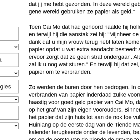
dat jij me hebt gezonden. In deze wereld geb
gene wereld gebruiken ze papier als geld."
Toen Cai Mo dat had gehoord haalde hij hol
en terwijl hij die aanstak zei hij: "Mijnheer d
dank dat u mijn vrouw terug hebt laten kome
papier opdat u wat extra aandacht besteedt
ervoor zorgt dat ze geen straf ondergaan. Al
t
zal ik u nog wat sturen." En terwijl hij dat ze
papier om te verbranden.
igies
Zo werden de buren door hen bedrogen. In de
verbranden van papier inderdaad zulke voor
haastig voor goed geld papier van Cai Mo, d
op het graf van zijn eigen voorouders. Binn
het papier dat zijn huis tot aan de nok toe v
Huiniang op de eerste dag van de Tiende Ma
kalender terugkeerde onder de levenden, b
om op de eerste van de Tiende de graven te