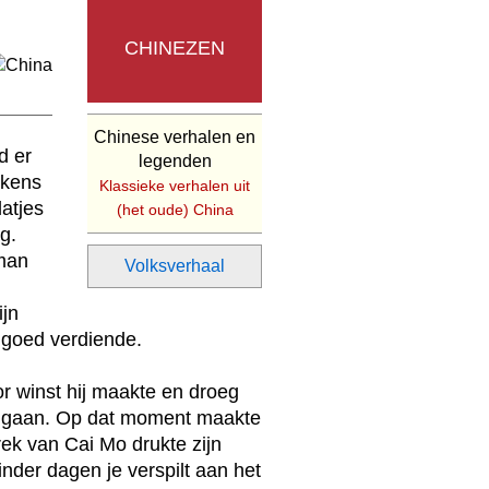
CHINEZEN
Chinese verhalen en
d er
legenden
ekens
Klassieke verhalen uit
latjes
(het oude) China
g.
 man
Volksverhaal
ijn
g goed verdiende.
r winst hij maakte en droeg
te gaan. Op dat moment maakte
rek van Cai Mo drukte zijn
nder dagen je verspilt aan het