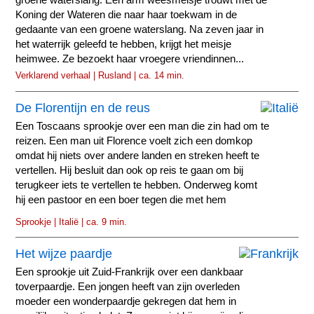
groene waterslang. Een arm weesmeisje trouwt met de
Koning der Wateren die naar haar toekwam in de
gedaante van een groene waterslang. Na zeven jaar in
het waterrijk geleefd te hebben, krijgt het meisje
heimwee. Ze bezoekt haar vroegere vriendinnen...
Verklarend verhaal | Rusland | ca. 14 min.
De Florentijn en de reus
Een Toscaans sprookje over een man die zin had om te
reizen. Een man uit Florence voelt zich een domkop
omdat hij niets over andere landen en streken heeft te
vertellen. Hij besluit dan ook op reis te gaan om bij
terugkeer iets te vertellen te hebben. Onderweg komt
hij een pastoor en een boer tegen die met hem
meegaan.
Sprookje | Italië | ca. 9 min.
Het wijze paardje
Een sprookje uit Zuid-Frankrijk over een dankbaar
toverpaardje. Een jongen heeft van zijn overleden
moeder een wonderpaardje gekregen dat hem in