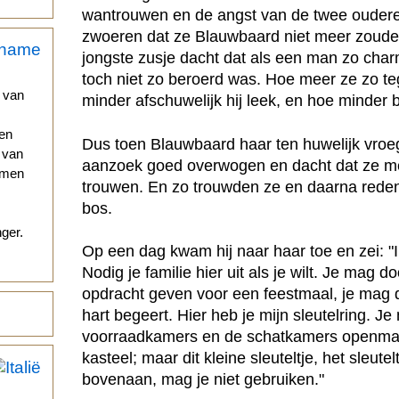
wantrouwen en de angst van de twee oudere
zwoeren dat ze Blauwbaard niet meer zoude
jongste zusje dacht dat als een man zo charm
toch niet zo beroerd was. Hoe meer ze zo teg
 van
minder afschuwelijk hij leek, en hoe minder 
nen
Dus toen Blauwbaard haar ten huwelijk vroeg,
d van
aanzoek goed overwogen en dacht dat ze m
omen
trouwen. En zo trouwden ze en daarna reden 
bos.
ger.
Op een dag kwam hij naar haar toe en zei: "
Nodig je familie hier uit als je wilt. Je mag d
opdracht geven voor een feestmaal, je mag do
hart begeert. Hier heb je mijn sleutelring. J
voorraadkamers en de schatkamers openmak
kasteel; maar dit kleine sleuteltje, het sleute
bovenaan, mag je niet gebruiken."