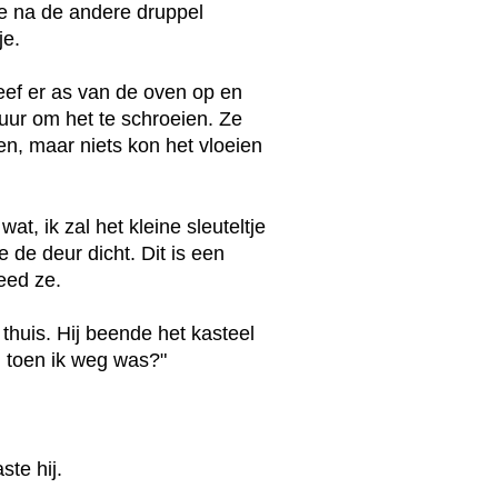
ne na de andere druppel
je.
eef er as van de oven op en
vuur om het te schroeien. Ze
en, maar niets kon het vloeien
at, ik zal het kleine sleuteltje
e de deur dicht. Dit is een
eed ze.
huis. Hij beende het kasteel
n toen ik weg was?"
te hij.