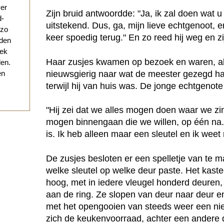
ver
Zijn bruid antwoordde: "Ja, ik zal doen wat u 
d-
uitstekend. Dus, ga, mijn lieve echtgenoot,
 zo
keer spoedig terug." En zo reed hij weg en zij
eden
eek
Haar zusjes kwamen op bezoek en waren, als
den.
nieuwsgierig naar wat de meester gezegd h
en
terwijl hij van huis was. De jonge echtgenot
"Hij zei dat we alles mogen doen waar we zi
mogen binnengaan die we willen, op één na. 
is. Ik heb alleen maar een sleutel en ik weet 
De zusjes besloten er een spelletje van te
welke sleutel op welke deur paste. Het kaste
hoog, met in iedere vleugel honderd deuren,
aan de ring. Ze slopen van deur naar deur e
met het opengooien van steeds weer een ni
zich de keukenvoorraad, achter een andere d