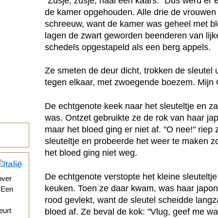
"Zusje, zusje, haal een kaars." Dus werd er
de kamer opgehouden. Alle drie de vrouwen g
schreeuw, want de kamer was geheel met bl
lagen de zwart geworden beenderen van lijk
schedels opgestapeld als een berg appels.
Ze smeten de deur dicht, trokken de sleutel u
tegen elkaar, met zwoegende boezem. Mijn 
De echtgenote keek naar het sleuteltje en za
was. Ontzet gebruikte ze de rok van haar ja
maar het bloed ging er niet af. "O nee!" riep 
sleuteltje en probeerde het weer te maken z
het bloed ging niet weg.
De echtgenote verstopte het kleine sleuteltj
over
keuken. Toen ze daar kwam, was haar japon
. Een
rood gevlekt, want de sleutel scheidde lan
eurt
bloed af. Ze beval de kok: "Vlug, geef me w