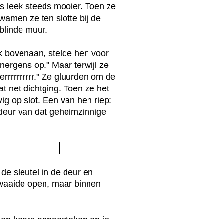
es leek steeds mooier. Toen ze
wamen ze ten slotte bij de
 blinde muur.
erk bovenaan, stelde hen voor
nergens op." Maar terwijl ze
errrrrrrrrr." Ze gluurden om de
t net dichtging. Toen ze het
ig op slot. Een van hen riep:
de deur van dat geheimzinnige
de sleutel in de deur en
zwaaide open, maar binnen