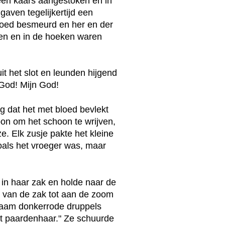
 een kaars aangestoken en in
aven tegelijkertijd een
oed besmeurd en her en der
en en in de hoeken waren
it het slot en leunden hijgend
God! Mijn God!
g dat het met bloed bevlekt
pon om het schoon te wrijven,
ze. Elk zusje pakte het kleine
oals het vroeger was, maar
e in haar zak en holde naar de
 van de zak tot aan de zoom
gzaam donkerrode druppels
at paardenhaar." Ze schuurde