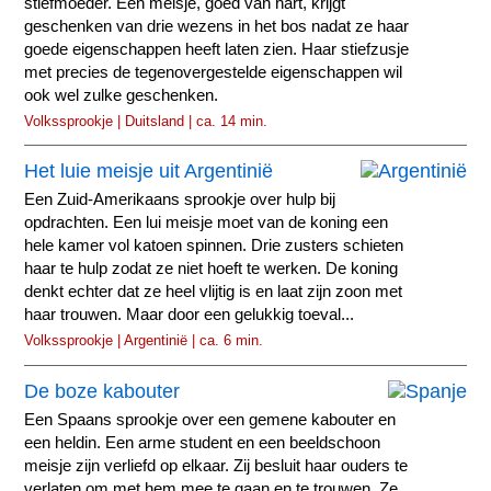
stiefmoeder. Een meisje, goed van hart, krijgt
geschenken van drie wezens in het bos nadat ze haar
goede eigenschappen heeft laten zien. Haar stiefzusje
met precies de tegenovergestelde eigenschappen wil
ook wel zulke geschenken.
Volkssprookje | Duitsland | ca. 14 min.
Het luie meisje uit Argentinië
Een Zuid-Amerikaans sprookje over hulp bij
opdrachten. Een lui meisje moet van de koning een
hele kamer vol katoen spinnen. Drie zusters schieten
haar te hulp zodat ze niet hoeft te werken. De koning
denkt echter dat ze heel vlijtig is en laat zijn zoon met
haar trouwen. Maar door een gelukkig toeval...
Volkssprookje | Argentinië | ca. 6 min.
De boze kabouter
Een Spaans sprookje over een gemene kabouter en
een heldin. Een arme student en een beeldschoon
meisje zijn verliefd op elkaar. Zij besluit haar ouders te
verlaten om met hem mee te gaan en te trouwen. Ze