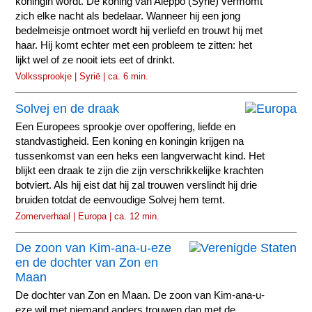
koningin wordt. De koning van Aleppo (Syrië) vermomt
zich elke nacht als bedelaar. Wanneer hij een jong
bedelmeisje ontmoet wordt hij verliefd en trouwt hij met
haar. Hij komt echter met een probleem te zitten: het
lijkt wel of ze nooit iets eet of drinkt.
Volkssprookje | Syrië | ca. 6 min.
Solvej en de draak
Een Europees sprookje over opoffering, liefde en
standvastigheid. Een koning en koningin krijgen na
tussenkomst van een heks een langverwacht kind. Het
blijkt een draak te zijn die zijn verschrikkelijke krachten
botviert. Als hij eist dat hij zal trouwen verslindt hij drie
bruiden totdat de eenvoudige Solvej hem temt.
Zomerverhaal | Europa | ca. 12 min.
De zoon van Kim-ana-u-eze
en de dochter van Zon en
Maan
De dochter van Zon en Maan. De zoon van Kim-ana-u-
eze wil met niemand anders trouwen dan met de