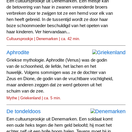
Een cultuursprookje uit Denemarken. Een meisje kan
de betovering van haar in zwanen veranderde broers
verbreken door te zwijgen tot ze een hemd voor elk van
hen heeft gebreid. In de tussentijd wordt ze door haar
boze schoonmoeder beschuldigd van het opeten van
haar kinderen. Ver hiervandaan...
Cultuursprookje | Denemarken | ca. 42 min.
Aphrodite
Griekse mythologie. Aphrodite (Venus) was de godin
van de schoonheid, de liefde, het lachen en het
huwelijk. Volgens sommigen was ze de dochter van
Zeus en Dione, de godin van de vruchtbare vochtigheid,
maar anderen zeggen dat ze werd geboren uit het
schuim van de zee.
Mythe | Griekenland | ca. 5 min.
De tondeldoos
Een cultuursprookje uit Denemarken. Een soldaat komt
een oude heks tegen die hem geld beloofd; hij moet het
echter zelf uit een holle boom halen. Tevens moet hij in