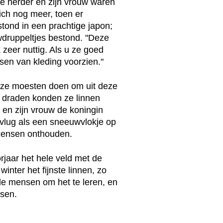
e herder en zijn vrouw waren
ich nog meer, toen er
tond in een prachtige japon;
wdruppeltjes bestond. "Deze
 zeer nuttig. Als u ze goed
sen van kleding voorzien."
at ze moesten doen om uit deze
ie draden konden ze linnen
 en zijn vrouw de koningin
vlug als een sneeuwvlokje op
mensen onthouden.
rjaar het hele veld met de
inter het fijnste linnen, zo
e mensen om het te leren, en
nsen.