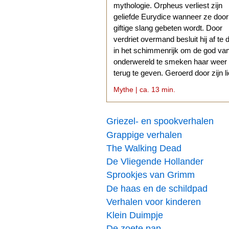
mythologie. Orpheus verliest zijn
geliefde Eurydice wanneer ze doo
giftige slang gebeten wordt. Door
verdriet overmand besluit hij af te 
in het schimmenrijk om de god va
onderwereld te smeken haar weer
terug te geven. Geroerd door zijn l
stemt Hades daarmee in.
Mythe | ca. 13 min.
Griezel- en spookverhalen
Grappige verhalen
The Walking Dead
De Vliegende Hollander
Sprookjes van Grimm
De haas en de schildpad
Verhalen voor kinderen
Klein Duimpje
De zoete pap