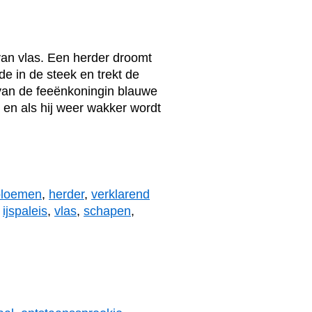
van vlas. Een herder droomt
de in de steek en trekt de
j van de feeënkoningin blauwe
ap en als hij weer wakker wordt
bloemen
,
herder
,
verklarend
,
ijspaleis
,
vlas
,
schapen
,