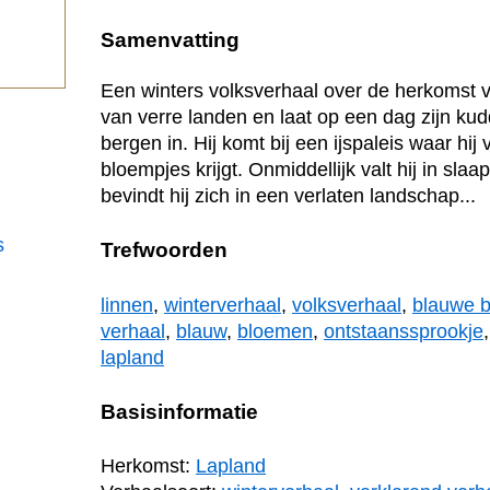
.
Samenvatting
Een winters volksverhaal over de herkomst 
van verre landen en laat op een dag zijn kud
bergen in. Hij komt bij een ijspaleis waar hi
bloempjes krijgt. Onmiddellijk valt hij in sla
bevindt hij zich in een verlaten landschap...
s
Trefwoorden
linnen
,
winterverhaal
,
volksverhaal
,
blauwe 
verhaal
,
blauw
,
bloemen
,
ontstaanssprookje
lapland
Basisinformatie
Herkomst:
Lapland