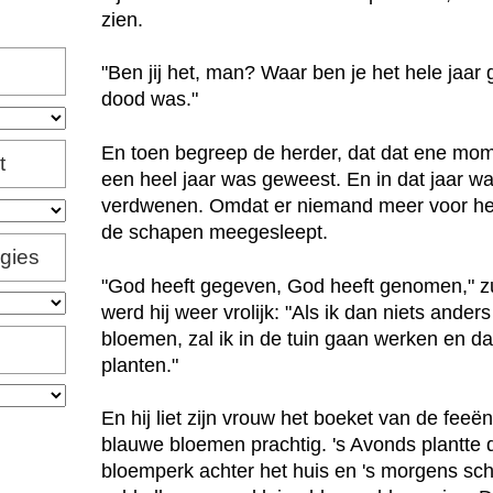
zien.
"Ben jij het, man? Waar ben je het hele jaar
dood was."
En toen begreep de herder, dat dat ene mome
t
een heel jaar was geweest. En in dat jaar w
verdwenen. Omdat er niemand meer voor he
de schapen meegesleept.
igies
"God heeft gegeven, God heeft genomen," zu
werd hij weer vrolijk: "Als ik dan niets and
bloemen, zal ik in de tuin gaan werken en 
planten."
En hij liet zijn vrouw het boeket van de feeë
blauwe bloemen prachtig. 's Avonds plantte 
bloemperk achter het huis en 's morgens schi