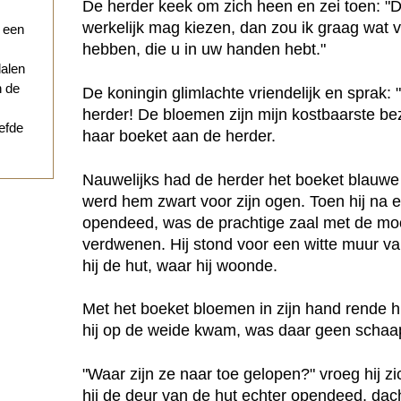
De herder keek om zich heen en zei toen: "D
werkelijk mag kiezen, dan zou ik graag wat 
r een
hebben, die u in uw handen hebt."
dalen
n de
De koningin glimlachte vriendelijk en sprak:
herder! De bloemen zijn mijn kostbaarste bezi
iefde
haar boeket aan de herder.
Nauwelijks had de herder het boeket blauwe 
werd hem zwart voor zijn ogen. Toen hij na 
opendeed, was de prachtige zaal met de moo
verdwenen. Hij stond voor een witte muur v
hij de hut, waar hij woonde.
Met het boeket bloemen in zijn hand rende hi
hij op de weide kwam, was daar geen schaap
"Waar zijn ze naar toe gelopen?" vroeg hij zi
hij de deur van de hut echter opendeed, dach