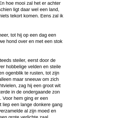
 "En hoe mooi zal het er achter
hien ligt daar wel een land,
iets tekort komen. Eens zal ik
eer, tot hij op een dag een
ouwe hond over en met een stok
eeds steiler, eerst door de
ver hobbelige velden en steile
n ogenblik te rusten, tot zijn
j alleen maar sneeuw om zich
tvielen, zag hij een groot wit
sterde in de ondergaande zon
s. Voor hem ging er een
rt liep een lange donkere gang
 verzamelde al zijn moed en
en grote verlichte zaal,