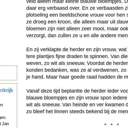
veld alleen maar kleine blauwe bloempjes. D
daar erg verbaasd over. En ze verbaasden z
plotseling een beeldschone vrouw voor hen s
ze droeg een kroon, die alleen maar uit dau
bloemen zijn niet alleen zeer mooi, maar ook
verzorgt, dan zullen ze u en alle andere men
En zij verklapte de herder en zijn vrouw, w
tere plantjes fijne draden te spinnen. Van d
weven, zo wit als sneeuw. Voordat de herder
konden bedanken, was ze al verdwenen, zo 
je hand. Maar haar goede raad hadden de 
Vanaf deze tijd beplantte de herder ieder voo
blauwe bloempjes en zijn vrouw spon iedere w
wit als sneeuw. Van heinde en ver kwamen d
en
zo bleef het linnen steeds bekend bij de me
gen.
t Jan
* * *