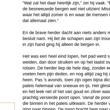
"Wat zal het daar heerlijk zijn," zei hij vaak.
de besneeuwde bergen wel niet uitzien! Missc
waar het altijd zomer is en waar de mensen n
dat allemaal zien."
En de brave herder dacht aan niets anders m
besluit nam. Hij liet de schapen aan zijn tr
in zijn hand ging hij alleen de bergen in.
Het was een heel eind lopen, het pad werd st
weiden, dan door struiken en op het laatst o
rotsen. De herder liep de hele dag, zonder ee
voeten hem pijn deden, en nog altijd zag hi
heen. Pas 's avonds, toen zijn ogen bijna dich
paleis helemaal van sneeuw en ijs. Het glin
en het leek net of het van goud en zilver wa
prachtig versierde poort open. Vanaf de poo
die binnen in het paleis uitkwam. De herder
ging naar binnen. De gang bracht hem naar e