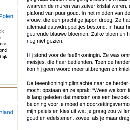
waarvan de muren van zuiver kristal waren, d
plafond van puur goud. In het midden van d
vrouw, die een prachtige japon droeg. Ze had
s
allemaal dauwdruppeltjes bestond, in haar h
die
geurende blauwe bloemen. Zulke bloemen ha
g
nog niet gezien.
voor
vond
Hij stond voor de feeënkoningin. Ze was omr
 lijk
meisjes, die haar bedienden. Toen de herder
kon hij geen woord meer uitbrengen en kniel
De feeënkoningin glimlachte naar de herder en
mocht opstaan en ze sprak: "Wees welkom in
is lang geleden dat mensen ons een bezoek 
beloning voor je moed en doorzettingsvermo
mijn paleis en kies uit wat je graag zou willen
goud en edelstenen, zoveel als je maar drag