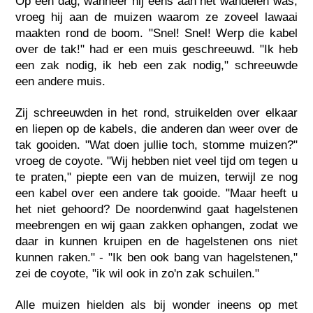
Op een dag, wanneer hij eens aan het wandelen was,
vroeg hij aan de muizen waarom ze zoveel lawaai
maakten rond de boom. "Snel! Snel! Werp die kabel
over de tak!" had er een muis geschreeuwd. "Ik heb
een zak nodig, ik heb een zak nodig," schreeuwde
een andere muis.
Zij schreeuwden in het rond, struikelden over elkaar
en liepen op de kabels, die anderen dan weer over de
tak gooiden. "Wat doen jullie toch, stomme muizen?"
vroeg de coyote. "Wij hebben niet veel tijd om tegen u
te praten," piepte een van de muizen, terwijl ze nog
een kabel over een andere tak gooide. "Maar heeft u
het niet gehoord? De noordenwind gaat hagelstenen
meebrengen en wij gaan zakken ophangen, zodat we
daar in kunnen kruipen en de hagelstenen ons niet
kunnen raken." - "Ik ben ook bang van hagelstenen,"
zei de coyote, "ik wil ook in zo'n zak schuilen."
Alle muizen hielden als bij wonder ineens op met