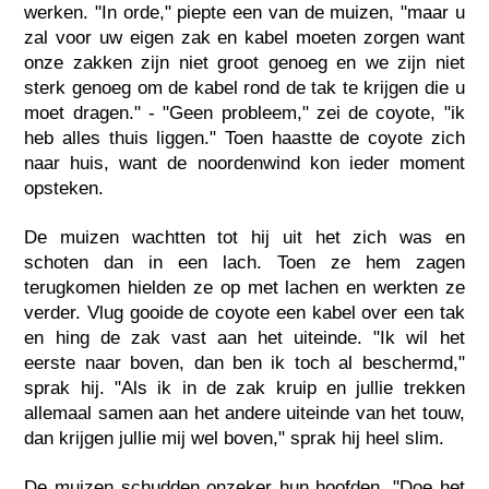
werken. "In orde," piepte een van de muizen, "maar u
zal voor uw eigen zak en kabel moeten zorgen want
onze zakken zijn niet groot genoeg en we zijn niet
sterk genoeg om de kabel rond de tak te krijgen die u
moet dragen." - "Geen probleem," zei de coyote, "ik
heb alles thuis liggen." Toen haastte de coyote zich
naar huis, want de noordenwind kon ieder moment
opsteken.
De muizen wachtten tot hij uit het zich was en
schoten dan in een lach. Toen ze hem zagen
terugkomen hielden ze op met lachen en werkten ze
verder. Vlug gooide de coyote een kabel over een tak
en hing de zak vast aan het uiteinde. "Ik wil het
eerste naar boven, dan ben ik toch al beschermd,"
sprak hij. "Als ik in de zak kruip en jullie trekken
allemaal samen aan het andere uiteinde van het touw,
dan krijgen jullie mij wel boven," sprak hij heel slim.
De muizen schudden onzeker hun hoofden. "Doe het