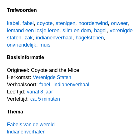
Trefwoorden
kabel
,
fabel
,
coyote
,
stenigen
,
noordenwind
,
onweer
,
iemand een lesje leren
,
slim en dom
,
hagel
,
verenigde
staten
,
zak
,
indianenverhaal
,
hagelstenen
,
onvriendelijk
,
muis
Basisinformatie
Origineel: Coyote and the Mice
Herkomst:
Verenigde Staten
Verhaalsoort:
,
fabel
indianenverhaal
Leeftijd:
vanaf 8 jaar
Verteltijd:
ca. 5 minuten
Thema
Fabels van de wereld
Indianenverhalen