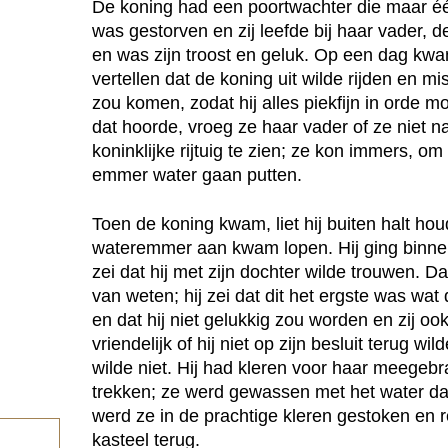
De koning had een poortwachter die maar é
was gestorven en zij leefde bij haar vader,
en was zijn troost en geluk. Op een dag kw
vertellen dat de koning uit wilde rijden en 
zou komen, zodat hij alles piekfijn in orde 
dat hoorde, vroeg ze haar vader of ze niet 
koninklijke rijtuig te zien; ze kon immers, 
emmer water gaan putten.
Toen de koning kwam, liet hij buiten halt hou
wateremmer aan kwam lopen. Hij ging binnen
zei dat hij met zijn dochter wilde trouwen. D
van weten; hij zei dat dit het ergste was w
en dat hij niet gelukkig zou worden en zij ook
vriendelijk of hij niet op zijn besluit terug 
wilde niet. Hij had kleren voor haar meegebr
trekken; ze werd gewassen met het water da
werd ze in de prachtige kleren gestoken en 
kasteel terug.