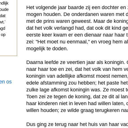
ndlijk
Het volgende jaar baarde zij een dochter en 
 oude
mogen houden. De onderdanen waren met de p
 dat
met de prins waren geweest. Maar de koning 
t.'
dat het volk verlangd had, dat ook dit kind 
agd
eerste keer kwam er een dienaar naar haar t
g op
zei: "Het moet nu eenmaal," en vroeg hem a
mogelijk te doden.
Daarna leefde ze veertien jaar als koningi
naar haar toe en zei, dat het volk van hem v
koningin van adellijke afkomst moest nemen
een os
edele afstamming zou hebben; het paste het 
zulke lage afkomst koningin was. Ze moest 
Toen zei ze tegen de koning, dat ze dit al la
haar kinderen niet in leven had willen laten, 
willen houden; ze wilde graag terugkeren naa
Dus ging ze terug naar het huis van haar va