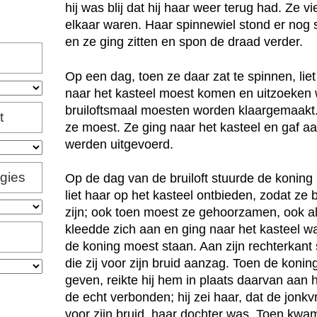
hij was blij dat hij haar weer terug had. Ze v
elkaar waren. Haar spinnewiel stond er nog 
en ze ging zitten en spon de draad verder.
Op een dag, toen ze daar zat te spinnen, lie
naar het kasteel moest komen en uitzoeken 
bruiloftsmaal moesten worden klaargemaakt.
t
ze moest. Ze ging naar het kasteel en gaf aa
werden uitgevoerd.
igies
Op de dag van de bruiloft stuurde de konin
liet haar op het kasteel ontbieden, zodat ze 
zijn; ook toen moest ze gehoorzamen, ook al 
kleedde zich aan en ging naar het kasteel wa
de koning moest staan. Aan zijn rechterkan
die zij voor zijn bruid aanzag. Toen de konin
geven, reikte hij hem in plaats daarvan aan 
de echt verbonden; hij zei haar, dat de jonk
voor zijn bruid, haar dochter was. Toen kw