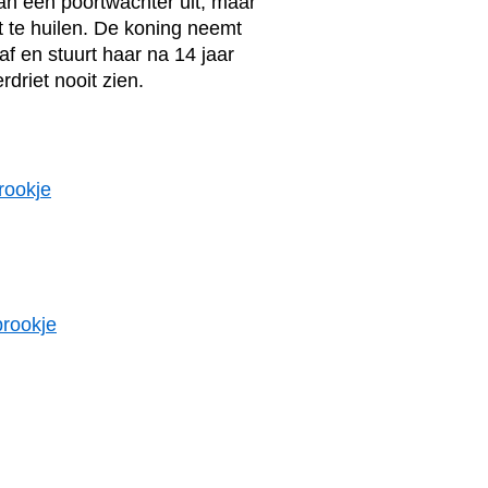
van een poortwachter uit, maar
it te huilen. De koning neemt
f en stuurt haar na 14 jaar
rdriet nooit zien.
rookje
prookje