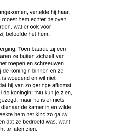
ngekomen, vertelde hij haar,
ze moest hem echter beloven
rden, wat er ook voor
j beloofde het hem.
verging. Toen baarde zij een
ren ze buiten zichzelf van
 met roepen en schreeuwen
 de koningin binnen en zei
k is woedend en wil niet
dat hij van zo geringe afkomst
i de koningin: "Nu kun je zien,
gezegd; maar nu is er niets
dienaar de kamer in en wilde
meekte hem het kind zo gauw
ien dat ze bedroefd was, want
ht te laten zien.