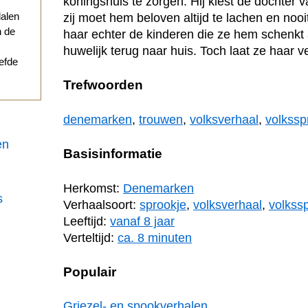
koningshuis te zorgen. Hij kiest de dochter 
dalen
zij moet hem beloven altijd te lachen en noo
n de
haar echter de kinderen die ze hem schenkt a
huwelijk terug naar huis. Toch laat ze haar ve
iefde
Trefwoorden
denemarken
,
trouwen
,
volksverhaal
,
volkssp
en
Basisinformatie
Herkomst:
Denemarken
s
Verhaalsoort:
sprookje
,
volksverhaal
,
volkss
Leeftijd:
vanaf 8 jaar
Verteltijd:
ca. 8 minuten
Populair
Griezel- en spookverhalen