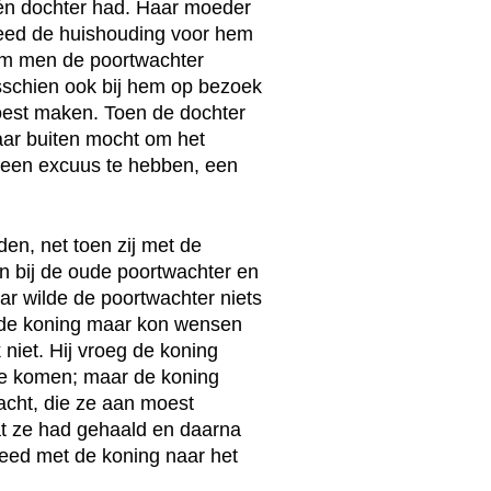
én dochter had. Haar moeder
 deed de huishouding voor hem
am men de poortwachter
misschien ook bij hem op bezoek
moest maken. Toen de dochter
naar buiten mocht om het
om een excuus te hebben, een
den, net toen zij met de
 bij de oude poortwachter en
aar wilde de poortwachter niets
at de koning maar kon wensen
 niet. Hij vroeg de koning
wilde komen; maar de koning
acht, die ze aan moest
t ze had gehaald en daarna
reed met de koning naar het