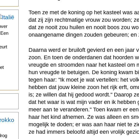
Toen ze met de koning op het kasteel was aa
dat zij zijn rechtmatige vrouw zou worden; 
over
dat ze nooit zou huilen en nooit boos zou wo
. Een
onaangename dingen zouden gebeuren; en zi
eurt
Daarna werd er bruiloft gevierd en een jaar 
zoon. En toen de onderdanen dat hoorden wa
vreugde en stroomden naar het kasteel om
et
hun vreugde te betuigen. De koning kwam bij
tegen haar: "Ik moet je wat vertellen: het vol
hebben dat jouw kleine zoon het rijk erft, om
is; ze willen dat hij gedood wordt." Daarop ze
dat het waar is wat mijn vader en ik hebben 
meer aan te veranderen." Toen kwam er een 
haar het kind afnemen. Ze was alleen en s
mogelijk te doden; er was aan haar niet te z
ze had immers beloofd altijd een vrolijk gezic
drog