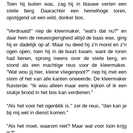
Toen hij buiten was, zag hij in blauwe verten een
steile berg. Daarachter een hemelhoge toren,
opstijgend uit een wild, donker bos.
"Verdraaid!" riep de kleermaker, "wat's dat nu?" en
daar hem de nieuwsgierigheid altijd de baas was, ging
hij er dadelijk op af. Maar nu deed hij z'n mond en z'n
ogen open, toen hij in de buurt kwam, want de toren
had benen, sprong ineens over de steile berg, en
stond als een machtige reus voor de kleermaker.
"Wat wou jij hier, kleine vliegenpoot?" riep hij met een
stem of het van alle kanten onweerde. De kleermaker
fluisterde: "Ik wou alleen maar eens kijken of ik een
stukje brood in het bos kan verdienen."
"Als het voor het ogenblik is," zei de reus, "dan kan je
bij mij wel in dienst komen."
"Als het moet, waarom niet? Maar wat voor loon krijg
ik?"