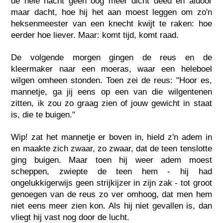
de hele nacht geen oog meer dicht deed en aldoor
maar dacht, hoe hij het aan moest leggen om zo'n
heksenmeester van een knecht kwijt te raken: hoe
eerder hoe liever. Maar: komt tijd, komt raad.
De volgende morgen gingen de reus en de
kleermaker naar een moeras, waar een heleboel
wilgen omheen stonden. Toen zei de reus: "Hoor es,
mannetje, ga jij eens op een van die wilgentenen
zitten, ik zou zo graag zien of jouw gewicht in staat
is, die te buigen."
Wip! zat het mannetje er boven in, hield z'n adem in
en maakte zich zwaar, zo zwaar, dat de teen tenslotte
ging buigen. Maar toen hij weer adem moest
scheppen, zwiepte de teen hem - hij had
ongelukkigerwijs geen strijkijzer in zijn zak - tot groot
genoegen van de reus zo ver omhoog, dat men hem
niet eens meer zien kon. Als hij niet gevallen is, dan
vliegt hij vast nog door de lucht.