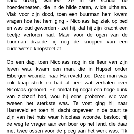
hand droeg, wanneer ze in de schuur de
hoendernesten, die in de hilde zaten, wilde uithalen.
Vlak voor zijn dood, toen een buurman hem kwam
vragen hoe het hem ging - Nicolaas lag ziek op bed
en was oud geworden - zei hij, dat hij zijn kracht een
beetje verloren had. Maar voor de ogen van de
buurman draaide hij nog de knoppen van een
ouderwetse knopstoel af.
Op een dag, toen Nicolaas nog in de fleur van zijn
leven was, kwam een man, die in Hupsel onder
Eibergen woonde, naar Harreveld toe. Deze man was
ook knap sterk en had al heel wat verhalen over
Nicolaas gehoord. En omdat hij nogal een hoge dunk
van zichzelf had, wou hij eens proberen, wie van
tweeën het sterkste was. Te voet ging hij naar
Harreveld en toen hij dacht ongeveer in de buurt te
zijn van het huis waar Nicolaas woonde, besloot hij
de weg te vragen aan een boer op het land, die daar
met twee ossen voor de ploeg aan het werk was. "Ik