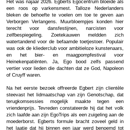
Het was najaar 2026. Egberts Egocentrum bloeide als
een roos op varkensmest. Talloze Nederlanders
bleken de behoefte te voelen om toe te geven aan
Verborgen Verlangens. Muurbloempjes konden hier
terecht voor dansfestijnen, narcisten voor
zelfbespiegeling. Zoetekauwen meldden zich
watertandend voor de befaamde toetjestoer. Populair
was ook de kliederclub voor ambitieloze kunstenaars,
en het bier- en maagpompfestival voor
Heinekenpatiënten. Ja, Ego bood zelfs passend
vertier voor lieden die dachten dat ze God, Napoleon
of Cruyff waren.
Na het eerste bezoek offreerde Egbert zijn clientèle
steevast het lidmaatschap van zijn Genotschap, dat
terugkomsessies mogelijk maakte tegen een
vriendenprijs. Tevreden constateerde hij dat het volk
zich laafde aan zijn EgoTrips als een zuigeling aan de
moederborst. Egberts formule bracht zoveel geld in
het laatje dat hij binnen een jaar werd benoemd tot