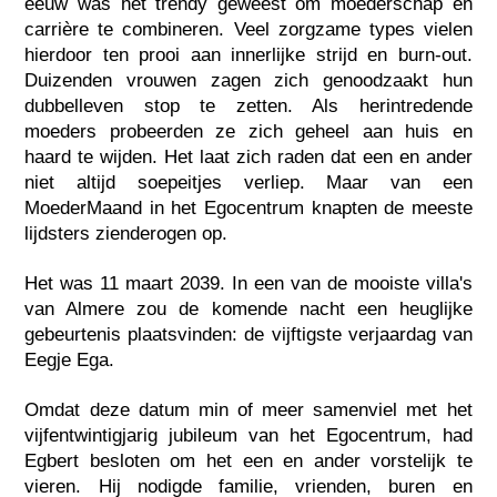
eeuw was het trendy geweest om moederschap en
carrière te combineren. Veel zorgzame types vielen
hierdoor ten prooi aan innerlijke strijd en burn-out.
Duizenden vrouwen zagen zich genoodzaakt hun
dubbelleven stop te zetten. Als herintredende
moeders probeerden ze zich geheel aan huis en
haard te wijden. Het laat zich raden dat een en ander
niet altijd soepeitjes verliep. Maar van een
MoederMaand in het Egocentrum knapten de meeste
lijdsters zienderogen op.
Het was 11 maart 2039. In een van de mooiste villa's
van Almere zou de komende nacht een heuglijke
gebeurtenis plaatsvinden: de vijftigste verjaardag van
Eegje Ega.
Omdat deze datum min of meer samenviel met het
vijfentwintigjarig jubileum van het Egocentrum, had
Egbert besloten om het een en ander vorstelijk te
vieren. Hij nodigde familie, vrienden, buren en