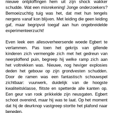
nieuwe ontploffingen hem uit zijn shock wakker
schudde. Wat een misrekening! Jonge onderzoekers?
Bemoeizuchtig tuig was het, dat met hun tengels
nergens vanaf kon blijven. Met leiding die geen leiding
gaf, maar begripvol toegaf aan hun ongebreidelde
experimenteerzucht!
Even leek een allesoverheersende woede Egbert te
verlammen. Pas toen het gekrijs van gillende
kinderen zich vermengde zich met het gedreun van
neerploffend puin, begreep hij welke ramp zich aan
het voltrekken was. Nieuwe, nog heviger explosies
deden het gebouw op zijn grondvesten schudden.
Door de ramen was een fantastisch schouwspel
zichtbaar: vuurwerk, duidelijk van de hoogste
kwaliteitsklasse, flitste en spetterde alle kanten op.
Een geur van rook prikkelde zijn neusgaten. Egbert
schoot overeind, maar hij was te laat. Op het moment
dat hij de deurknop vastgreep stortte het plafond naar
beneden.