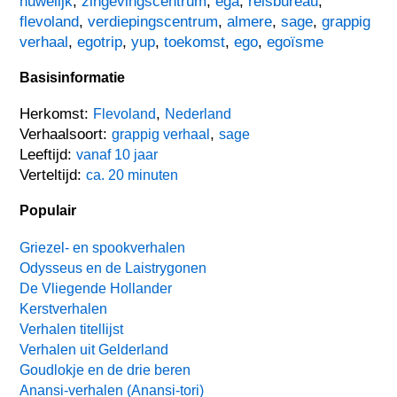
huwelijk
,
zingevingscentrum
,
ega
,
reisbureau
,
flevoland
,
verdiepingscentrum
,
almere
,
sage
,
grappig
verhaal
,
egotrip
,
yup
,
toekomst
,
ego
,
egoïsme
Basisinformatie
Herkomst:
,
Flevoland
Nederland
Verhaalsoort:
,
grappig verhaal
sage
Leeftijd:
vanaf 10 jaar
Verteltijd:
ca. 20 minuten
Populair
Griezel- en spookverhalen
Odysseus en de Laistrygonen
De Vliegende Hollander
Kerstverhalen
Verhalen titellijst
Verhalen uit Gelderland
Goudlokje en de drie beren
Anansi-verhalen (Anansi-tori)