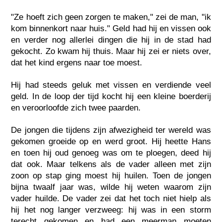
"Ze hoeft zich geen zorgen te maken," zei de man, "ik
kom binnenkort naar huis." Geld had hij en vissen ook
en verder nog allerlei dingen die hij in de stad had
gekocht. Zo kwam hij thuis. Maar hij zei er niets over,
dat het kind ergens naar toe moest.
Hij had steeds geluk met vissen en verdiende veel
geld. In de loop der tijd kocht hij een kleine boerderij
en veroorloofde zich twee paarden.
De jongen die tijdens zijn afwezigheid ter wereld was
gekomen groeide op en werd groot. Hij heette Hans
en toen hij oud genoeg was om te ploegen, deed hij
dat ook. Maar telkens als de vader alleen met zijn
zoon op stap ging moest hij huilen. Toen de jongen
bijna twaalf jaar was, wilde hij weten waarom zijn
vader huilde. De vader zei dat het toch niet hielp als
hij het nog langer verzweeg: hij was in een storm
terecht gekomen en had een meerman moeten