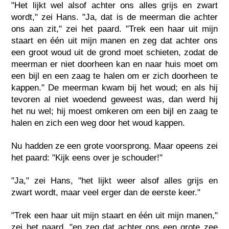
"Het lijkt wel alsof achter ons alles grijs en zwart
wordt," zei Hans. "Ja, dat is de meerman die achter
ons aan zit," zei het paard. "Trek een haar uit mijn
staart en één uit mijn manen en zeg dat achter ons
een groot woud uit de grond moet schieten, zodat de
meerman er niet doorheen kan en naar huis moet om
een bijl en een zaag te halen om er zich doorheen te
kappen." De meerman kwam bij het woud; en als hij
tevoren al niet woedend geweest was, dan werd hij
het nu wel; hij moest omkeren om een bijl en zaag te
halen en zich een weg door het woud kappen.
Nu hadden ze een grote voorsprong. Maar opeens zei
het paard: "Kijk eens over je schouder!"
"Ja," zei Hans, "het lijkt weer alsof alles grijs en
zwart wordt, maar veel erger dan de eerste keer."
"Trek een haar uit mijn staart en één uit mijn manen,"
zei het paard, "en zeg dat achter ons een grote zee