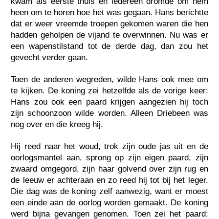
kwam als eerste thuis en iedereen dromde om hem
heen om te horen hoe het was gegaan. Hans berichtte
dat er weer vreemde troepen gekomen waren die hen
hadden geholpen de vijand te overwinnen. Nu was er
een wapenstilstand tot de derde dag, dan zou het
gevecht verder gaan.
Toen de anderen wegreden, wilde Hans ook mee om
te kijken. De koning zei hetzelfde als de vorige keer:
Hans zou ook een paard krijgen aangezien hij toch
zijn schoonzoon wilde worden. Alleen Driebeen was
nog over en die kreeg hij.
Hij reed naar het woud, trok zijn oude jas uit en de
oorlogsmantel aan, sprong op zijn eigen paard, zijn
zwaard omgegord, zijn haar golvend over zijn rug en
de leeuw er achteraan en zo reed hij tot bij het leger.
Die dag was de koning zelf aanwezig, want er moest
een einde aan de oorlog worden gemaakt. De koning
werd bijna gevangen genomen. Toen zei het paard: