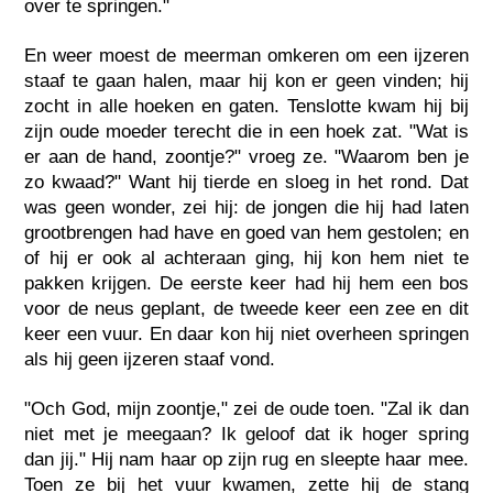
over te springen."
En weer moest de meerman omkeren om een ijzeren
staaf te gaan halen, maar hij kon er geen vinden; hij
zocht in alle hoeken en gaten. Tenslotte kwam hij bij
zijn oude moeder terecht die in een hoek zat. "Wat is
er aan de hand, zoontje?" vroeg ze. "Waarom ben je
zo kwaad?" Want hij tierde en sloeg in het rond. Dat
was geen wonder, zei hij: de jongen die hij had laten
grootbrengen had have en goed van hem gestolen; en
of hij er ook al achteraan ging, hij kon hem niet te
pakken krijgen. De eerste keer had hij hem een bos
voor de neus geplant, de tweede keer een zee en dit
keer een vuur. En daar kon hij niet overheen springen
als hij geen ijzeren staaf vond.
"Och God, mijn zoontje," zei de oude toen. "Zal ik dan
niet met je meegaan? Ik geloof dat ik hoger spring
dan jij." Hij nam haar op zijn rug en sleepte haar mee.
Toen ze bij het vuur kwamen, zette hij de stang