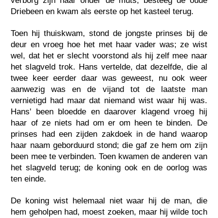
verborg zijn haar onder de muts, besteeg de oude
Driebeen en kwam als eerste op het kasteel terug.
Toen hij thuiskwam, stond de jongste prinses bij de
deur en vroeg hoe het met haar vader was; ze wist
wel, dat het er slecht voorstond als hij zelf mee naar
het slagveld trok. Hans vertelde, dat dezelfde, die al
twee keer eerder daar was geweest, nu ook weer
aanwezig was en de vijand tot de laatste man
vernietigd had maar dat niemand wist waar hij was.
Hans' been bloedde en daarover klagend vroeg hij
haar of ze niets had om er om heen te binden. De
prinses had een zijden zakdoek in de hand waarop
haar naam geborduurd stond; die gaf ze hem om zijn
been mee te verbinden. Toen kwamen de anderen van
het slagveld terug; de koning ook en de oorlog was
ten einde.
De koning wist helemaal niet waar hij de man, die
hem geholpen had, moest zoeken, maar hij wilde toch