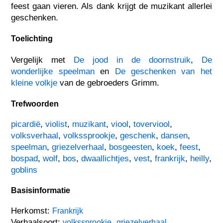
feest gaan vieren. Als dank krijgt de muzikant allerlei
geschenken.
Toelichting
Vergelijk met
De jood in de doornstruik
,
De
wonderlijke speelman
en
De geschenken van het
kleine volkje
van de gebroeders Grimm.
Trefwoorden
picardië
,
violist
,
muzikant
,
viool
,
toverviool
,
volksverhaal
,
volkssprookje
,
geschenk
,
dansen
,
speelman
,
griezelverhaal
,
bosgeesten
,
koek
,
feest
,
bospad
,
wolf
,
bos
,
dwaallichtjes
,
vest
,
frankrijk
,
heilly
,
goblins
Basisinformatie
Herkomst:
Frankrijk
Verhaalsoort:
,
,
volkssprookje
griezelverhaal