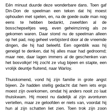
Eén minuut duurde deze wonderbare dans. Toen gaf
Din-Don de speelman een teken dat hij moest
ophouden met spelen, en, na de goede oude man nog
eens te hebben bedankt, zweefden al de
bosschepseltjes weg, even geheimzinnig als ze
gekomen waren. Daar stond nu de speelman alleen
op het pad, nog geheel verbijsterd door al de vreemde
dingen, die hij had beleefd. Een ogenblik was hij
geneigd te denken, dat hij alles maar had gedroomd;
maar nee, daar lagen immers al de geschenken van
het bosvolkje! Hij zocht ze vlug bijeen en stapte, een
vrolijk deuntje fluitend, naar Warloy.
Thuiskomend, vond hij zijn familie in grote angst
bijeen. Ze hadden stellig gedacht dat hem iets ergs
moest zijn overkomen, omdat hij anders nooit zo laat
thuiskwam. Hij moest nu dadelijk al zijn avonturen
vertellen, maar ze geloofden er niets van, voordat hij
hun al zijn schatten liet zien. Toen trok zijn zoon