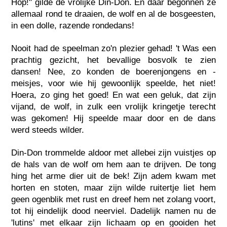
Hop!" gilde de vrolijke Din-Don. En daar begonnen ze
allemaal rond te draaien, de wolf en al de bosgeesten,
in een dolle, razende rondedans!
Nooit had de speelman zo'n plezier gehad! 't Was een
prachtig gezicht, het bevallige bosvolk te zien
dansen! Nee, zo konden de boerenjongens en -
meisjes, voor wie hij gewoonlijk speelde, het niet!
Hoera, zo ging het goed! En wat een geluk, dat zijn
vijand, de wolf, in zulk een vrolijk kringetje terecht
was gekomen! Hij speelde maar door en de dans
werd steeds wilder.
Din-Don trommelde aldoor met allebei zijn vuistjes op
de hals van de wolf om hem aan te drijven. De tong
hing het arme dier uit de bek! Zijn adem kwam met
horten en stoten, maar zijn wilde ruitertje liet hem
geen ogenblik met rust en dreef hem net zolang voort,
tot hij eindelijk dood neerviel. Dadelijk namen nu de
'lutins' met elkaar zijn lichaam op en gooiden het