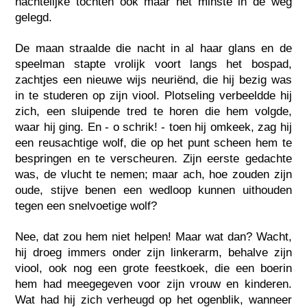
nachtelijke tochten ook maar het minste in de weg
gelegd.
De maan straalde die nacht in al haar glans en de
speelman stapte vrolijk voort langs het bospad,
zachtjes een nieuwe wijs neuriënd, die hij bezig was
in te studeren op zijn viool. Plotseling verbeeldde hij
zich, een sluipende tred te horen die hem volgde,
waar hij ging. En - o schrik! - toen hij omkeek, zag hij
een reusachtige wolf, die op het punt scheen hem te
bespringen en te verscheuren. Zijn eerste gedachte
was, de vlucht te nemen; maar ach, hoe zouden zijn
oude, stijve benen een wedloop kunnen uithouden
tegen een snelvoetige wolf?
Nee, dat zou hem niet helpen! Maar wat dan? Wacht,
hij droeg immers onder zijn linkerarm, behalve zijn
viool, ook nog een grote feestkoek, die een boerin
hem had meegegeven voor zijn vrouw en kinderen.
Wat had hij zich verheugd op het ogenblik, wanneer