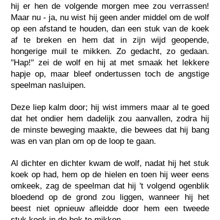
hij er hen de volgende morgen mee zou verrassen!
Maar nu - ja, nu wist hij geen ander middel om de wolf
op een afstand te houden, dan een stuk van de koek
af te breken en hem dat in zijn wijd geopende,
hongerige muil te mikken. Zo gedacht, zo gedaan.
"Hap!" zei de wolf en hij at met smaak het lekkere
hapje op, maar bleef ondertussen toch de angstige
speelman nasluipen.
Deze liep kalm door; hij wist immers maar al te goed
dat het ondier hem dadelijk zou aanvallen, zodra hij
de minste beweging maakte, die bewees dat hij bang
was en van plan om op de loop te gaan.
Al dichter en dichter kwam de wolf, nadat hij het stuk
koek op had, hem op de hielen en toen hij weer eens
omkeek, zag de speelman dat hij 't volgend ogenblik
bloedend op de grond zou liggen, wanneer hij het
beest niet opnieuw afleidde door hem een tweede
stuk koek in de bek te mikken.