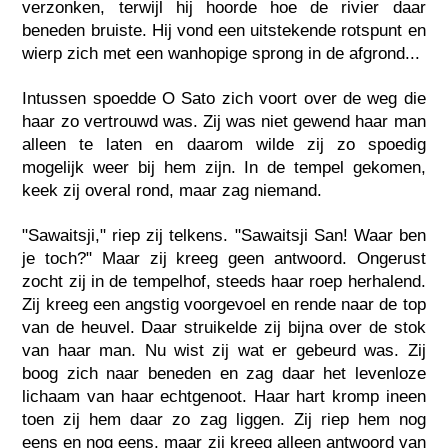
verzonken, terwijl hij hoorde hoe de rivier daar
beneden bruiste. Hij vond een uitstekende rotspunt en
wierp zich met een wanhopige sprong in de afgrond...
Intussen spoedde O Sato zich voort over de weg die
haar zo vertrouwd was. Zij was niet gewend haar man
alleen te laten en daarom wilde zij zo spoedig
mogelijk weer bij hem zijn. In de tempel gekomen,
keek zij overal rond, maar zag niemand.
"Sawaitsji," riep zij telkens. "Sawaitsji San! Waar ben
je toch?" Maar zij kreeg geen antwoord. Ongerust
zocht zij in de tempelhof, steeds haar roep herhalend.
Zij kreeg een angstig voorgevoel en rende naar de top
van de heuvel. Daar struikelde zij bijna over de stok
van haar man. Nu wist zij wat er gebeurd was. Zij
boog zich naar beneden en zag daar het levenloze
lichaam van haar echtgenoot. Haar hart kromp ineen
toen zij hem daar zo zag liggen. Zij riep hem nog
eens en nog eens, maar zij kreeg alleen antwoord van