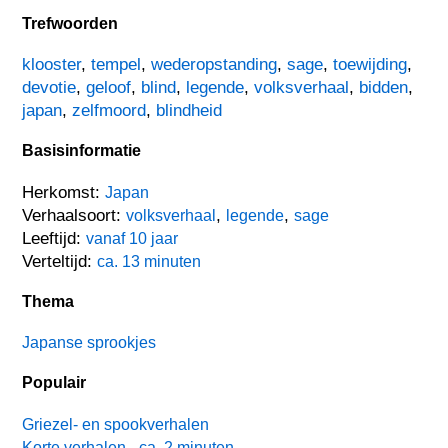
Trefwoorden
klooster
,
tempel
,
wederopstanding
,
sage
,
toewijding
,
devotie
,
geloof
,
blind
,
legende
,
volksverhaal
,
bidden
,
japan
,
zelfmoord
,
blindheid
Basisinformatie
Herkomst:
Japan
Verhaalsoort:
,
,
volksverhaal
legende
sage
Leeftijd:
vanaf 10 jaar
Verteltijd:
ca. 13 minuten
Thema
Japanse sprookjes
Populair
Griezel- en spookverhalen
Korte verhalen - ca. 2 minuten