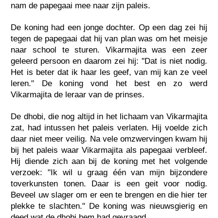
nam de papegaai mee naar zijn paleis.
De koning had een jonge dochter. Op een dag zei hij
tegen de papegaai dat hij van plan was om het meisje
naar school te sturen. Vikarmajita was een zeer
geleerd persoon en daarom zei hij: "Dat is niet nodig.
Het is beter dat ik haar les geef, van mij kan ze veel
leren." De koning vond het best en zo werd
Vikarmajita de leraar van de prinses.
De dhobi, die nog altijd in het lichaam van Vikarmajita
zat, had intussen het paleis verlaten. Hij voelde zich
daar niet meer veilig. Na vele omzwervingen kwam hij
bij het paleis waar Vikarmajita als papegaai verbleef.
Hij diende zich aan bij de koning met het volgende
verzoek: "Ik wil u graag één van mijn bijzondere
toverkunsten tonen. Daar is een geit voor nodig.
Beveel uw slager om er een te brengen en die hier ter
plekke te slachten." De koning was nieuwsgierig en
deed wat de dhobi hem had gevraagd.