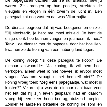
De papegaaien dachten dat ze nu allemaal bevrijd
waren. Ze sprongen op hun pootjes, strekten de
vleugels en vlogen in één zwerm de lucht in. Eén
papegaai zat nog vast en dat was Vikarmajita.
De dienaar begreep dat hij was beetgenomen en zei:
"Jij slechterik, je hebt me mooi misleid. Je bent de
enige die ik heb kunnen vangen en jou neem ik mee."
Terwijl de dienaar met de papegaai door het bos liep,
kwamen ze de koning van een naburig land tegen.
De koning vroeg: "Is deze papegaai te koop?" De
dienaar antwoordde: "Ja koning, ik wil hem best
verkopen, alleen weet ik niet hoeveel ik ervoor moet
vragen. Waarom vraagt u het hemzelf niet?" De
koning vroeg toen: "Zeg eens papegaaitje, wat moet jij
kosten?" Vikarmajita was de dienaar dankbaar voor
het feit dat hij zijn leven gespaard had en daarom
vroeg hij een zeer hoog bedrag, duizend roepies.
Zonder te aarzelen betaalde de koning de som en