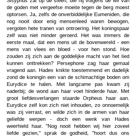
Sisyphus zat op de steen, die hij volgens de wil van
de goden met vergeefse moeite tegen de berg moest
optorsen. Ja, zelfs de onverbiddelijke Eumeniden, die
nog nooit door enig mensenleed waren bewogen,
vergoten hete tranen van ontroering. Het koningspaar
zelf was niet minder geroerd. Het was immers de
eerste maal, dat een mens uit de bovenwereld - een
mens van vlees en bloed - voor hen stond. Hoe
zouden zij zich aan de goddelijke macht van het lied
kunnen onttrekken? Persephone zag haar gemaal
vragend aan. Hades knikte toestemmend en dadelijk
zond de koningin een van de schimachtige boden om
Eurydice te halen. Met langzame pas kwam zij
naderbij; de wond aan haar voet hinderde haar. Met
groot liefdesverlangen staarde Orpheus haar aan.
Eurydice zelf kon zich niet inhouden, zo onnoemelijk
was zij verrast, en wilde zich in de armen van haar
geliefde werpen - doch een wenk van Hades
weerhield haar. "Nog nooit hebben wij hier zoveel
liefde gezien," sprak de godheid, "hoort dus ons