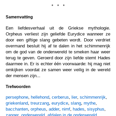
* * *
Samenvatting
Een liefdesverhaal uit de Griekse mythologie.
Orpheus verliest zijn geliefde Eurydice wanneer ze
door een giftige slang gebeten wordt. Door verdriet
overmand besluit hij af te dalen in het schimmenrijk
om de god van de onderwereld te smeken haar weer
terug te geven. Geroerd door zijn liefde stemt Hades
daarmee in. Er is echter één voorwaarde: hij mag niet
omkijken voordat ze samen weer veilig in de wereld
der mensen zijn...
Trefwoorden
persephone
,
hellehond
,
cerberus
,
lier
,
schimmenrijk
,
griekenland
,
treurzang
,
eurydice
,
slang
,
mythe
,
bacchanten
,
orpheus
,
adder
,
nimf
,
hades
,
sisyphus
,
zanger
,
onderwereld
,
afdalen in de onderwereld
,