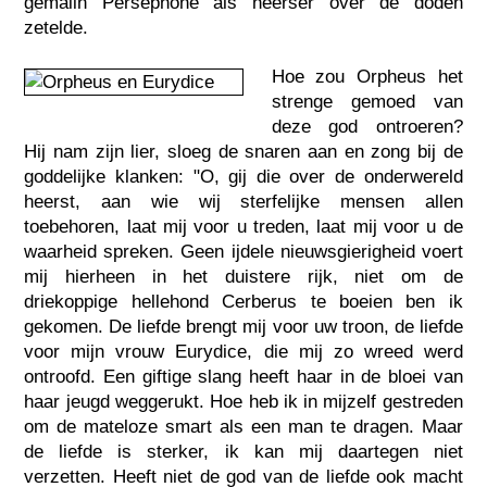
gemalin Persephone als heerser over de doden
zetelde.
Hoe zou Orpheus het
strenge gemoed van
deze god ontroeren?
Hij nam zijn lier, sloeg de snaren aan en zong bij de
goddelijke klanken: "O, gij die over de onderwereld
heerst, aan wie wij sterfelijke mensen allen
toebehoren, laat mij voor u treden, laat mij voor u de
waarheid spreken. Geen ijdele nieuwsgierigheid voert
mij hierheen in het duistere rijk, niet om de
driekoppige hellehond Cerberus te boeien ben ik
gekomen. De liefde brengt mij voor uw troon, de liefde
voor mijn vrouw Eurydice, die mij zo wreed werd
ontroofd. Een giftige slang heeft haar in de bloei van
haar jeugd weggerukt. Hoe heb ik in mijzelf gestreden
om de mateloze smart als een man te dragen. Maar
de liefde is sterker, ik kan mij daartegen niet
verzetten. Heeft niet de god van de liefde ook macht