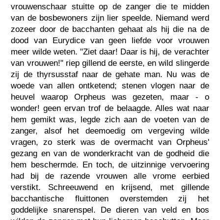
vrouwenschaar stuitte op de zanger die te midden
van de bosbewoners zijn lier speelde. Niemand werd
zozeer door de bacchanten gehaat als hij die na de
dood van Eurydice van geen liefde voor vrouwen
meer wilde weten. "Ziet daar! Daar is hij, de verachter
van vrouwen!" riep gillend de eerste, en wild slingerde
zij de thyrsusstaf naar de gehate man. Nu was de
woede van allen ontketend; stenen vlogen naar de
heuvel waarop Orpheus was gezeten, maar - o
wonder! geen ervan trof de belaagde. Alles wat naar
hem gemikt was, legde zich aan de voeten van de
zanger, alsof het deemoedig om vergeving wilde
vragen, zo sterk was de overmacht van Orpheus'
gezang en van de wonderkracht van de godheid die
hem beschermde. En toch, de uitzinnige vervoering
had bij de razende vrouwen alle vrome eerbied
verstikt. Schreeuwend en krijsend, met gillende
bacchantische fluittonen overstemden zij het
goddelijke snarenspel. De dieren van veld en bos