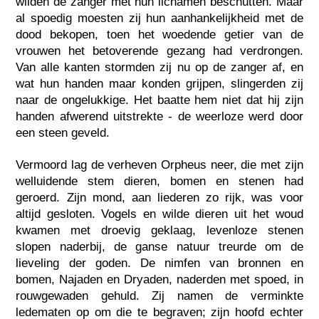
wilden de zanger met hun lichamen beschutten. Maar
al spoedig moesten zij hun aanhankelijkheid met de
dood bekopen, toen het woedende getier van de
vrouwen het betoverende gezang had verdrongen.
Van alle kanten stormden zij nu op de zanger af, en
wat hun handen maar konden grijpen, slingerden zij
naar de ongelukkige. Het baatte hem niet dat hij zijn
handen afwerend uitstrekte - de weerloze werd door
een steen geveld.
Vermoord lag de verheven Orpheus neer, die met zijn
welluidende stem dieren, bomen en stenen had
geroerd. Zijn mond, aan liederen zo rijk, was voor
altijd gesloten. Vogels en wilde dieren uit het woud
kwamen met droevig geklaag, levenloze stenen
slopen naderbij, de ganse natuur treurde om de
lieveling der goden. De nimfen van bronnen en
bomen, Najaden en Dryaden, naderden met spoed, in
rouwgewaden gehuld. Zij namen de verminkte
ledematen op om die te begraven; zijn hoofd echter