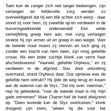
Toen kon de zanger zich niet langer bedwingen, zijn
verlangen en liefdevolle zorg werden zo
overweldigend dat hij een blik achter zich wierp - daar
stond zij voor hem, zij zweefde op en verdween in de
huiveringwekkende onderwereld! Een wilde
vertwijfeling greep hem aan, met vurig verlangen
strekte hij zijn armen uit en greep in een leegte. Voor
de tweede maal moest zij sterven en toch ging zij
zonder een klacht van hem heen, zijn innig geliefde
vrouw. Als een teder zuchtje klonk van verre haar
afscheidswoord: "Vaarwel, geliefde Orpheus," en zij
verdween in de afgrond. Star, door ontzetting
overmand, stond Orpheus daar. Dus opnieuw was de
geliefde hem ontrukt? Hij ijlde de weg terug en kwam
aan de wateren van de Styx. "Zet mij over, veerman,"
riep hij gebiedend, "voor de tweede maal is mij mijn
gade ontnomen!" Maar Charon hief de hand afwijzend
op. "Geen levende kan de Styx overkomen," klonk
dreigend zijn stem, "alleen hij die voor het