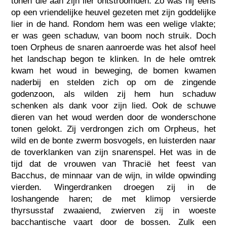
tonen die aan zijn lier ontstroomden. Zo was hij eens
op een vriendelijke heuvel gezeten met zijn goddelijke
lier in de hand. Rondom hem was een welige vlakte;
er was geen schaduw, van boom noch struik. Doch
toen Orpheus de snaren aanroerde was het alsof heel
het landschap begon te klinken. In de hele omtrek
kwam het woud in beweging, de bomen kwamen
naderbij en stelden zich op om de zingende
godenzoon, als wilden zij hem hun schaduw
schenken als dank voor zijn lied. Ook de schuwe
dieren van het woud werden door de wonderschone
tonen gelokt. Zij verdrongen zich om Orpheus, het
wild en de bonte zwerm bosvogels, en luisterden naar
de toverklanken van zijn snarenspel. Het was in de
tijd dat de vrouwen van Thracië het feest van
Bacchus, de minnaar van de wijn, in wilde opwinding
vierden. Wingerdranken droegen zij in de
loshangende haren; de met klimop versierde
thyrsusstaf zwaaiend, zwierven zij in woeste
bacchantische vaart door de bossen. Zulk een