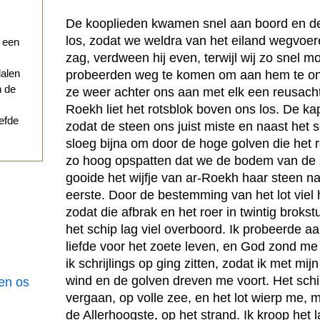
De kooplieden kwamen snel aan boord en de
los, zodat we weldra van het eiland wegvoe
r een
zag, verdween hij even, terwijl wij zo snel mog
dalen
probeerden weg te komen om aan hem te 
n de
ze weer achter ons aan met elk een reusachti
Roekh liet het rotsblok boven ons los. De ka
iefde
zodat de steen ons juist miste en naast het s
sloeg bijna om door de hoge golven die het 
zo hoog opspatten dat we de bodem van de 
gooide het wijfje van ar-Roekh haar steen na
eerste. Door de bestemming van het lot viel 
zodat die afbrak en het roer in twintig brokst
het schip lag viel overboord. Ik probeerde a
liefde voor het zoete leven, en God zond me
ik schrijlings op ging zitten, zodat ik met m
wind en de golven dreven me voort. Het schi
een os
vergaan, op volle zee, en het lot wierp me,
de Allerhoogste, op het strand. Ik kroop het