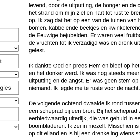
levend, door de uitputting, de honger en de do
het strand om mijn ziel en hart tot rust te br
op. Ik zag dat het op een van de tuinen van 
bomen, kabbelende beekjes en kwinkelerend
de Eeuwige bejubelden. Er waren veel fruit
de vruchten tot ik verzadigd was en dronk uit
gelest.
t
Ik dankte God en prees Hem en bleef op het e
en het donker werd. Ik was nog steeds meer
uitputting en de angst. Er was geen stem op 
igies
niemand. Ik legde me te ruste voor de nacht.
De volgende ochtend dwaalde ik rond tuss
een scheprad bij een bron. Bij het schepra
eerbiedwaardig uiterlijk, die was gehuld in 
boombladeren. Ik zei in mezelf: Misschien 
op dit eiland en is hij een drenkeling wiens 