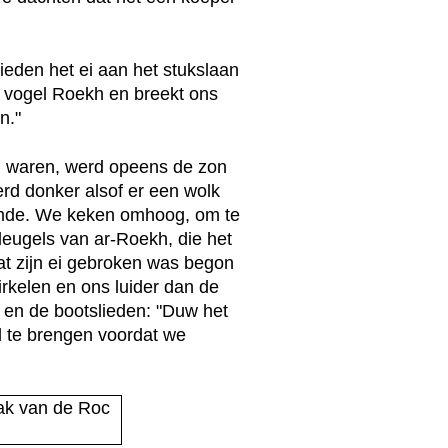
ieden het ei aan het stukslaan
e vogel Roekh en breekt ons
n."
zig waren, werd opeens de zon
erd donker alsof er een wolk
rmde. We keken omhoog, om te
leugels van ar-Roekh, die het
at zijn ei gebroken was begon
cirkelen en ons luider dan de
in en de bootslieden: "Duw het
d te brengen voordat we