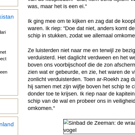
was, maar het is een ei."
Ik ging mee om te kijken en zag dat de koopl
waren. Ik riep: "Doe dat niet, anders komt d
ari
schip in stukken, zodat we allemaal omkome
Ze luisterden niet naar me en terwijl ze be
 net
verduisterd. Het daglicht verdween en het w
pect
boven ons voorbijschoof die de zon afsche
zien wat er gebeurde, en zie, het waren de v
 een
zonlicht verduisterden. Toen ar-Roekh zag d
hij samen met zijn wijfje boven het schip te 
donder toe te krijsen. Ik riep naar de kapite
schip van de wal en probeer ons in veilighei
omkomen."