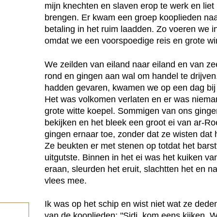
mijn knechten en slaven erop te werk en liet
brengen. Er kwam een groep kooplieden naa
betaling in het ruim laadden. Zo voeren we 
omdat we een voorspoedige reis en grote wi
We zeilden van eiland naar eiland en van z
rond en gingen aan wal om handel te drijven.
hadden gevaren, kwamen we op een dag bij 
Het was volkomen verlaten en er was nieman
grote witte koepel. Sommigen van ons ging
bekijken en het bleek een groot ei van ar-Ro
gingen ernaar toe, zonder dat ze wisten dat
Ze beukten er met stenen op totdat het barst
uitgutste. Binnen in het ei was het kuiken va
eraan, sleurden het eruit, slachtten het en
vlees mee.
Ik was op het schip en wist niet wat ze ded
van de kooplieden: "Sidi, kom eens kijken. 