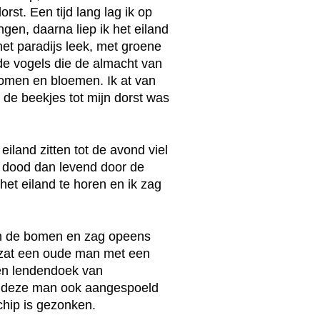
rst. Een tijd lang lag ik op
engen, daarna liep ik het eiland
het paradijs leek, met groene
e vogels die de almacht van
bomen en bloemen. Ik at van
 de beekjes tot mijn dorst was
iland zitten tot de avond viel
 dood dan levend door de
het eiland te horen en ik zag
en de bomen en zag opeens
d zat een oude man met een
een lendendoek van
is deze man ook aangespoeld
schip is gezonken.