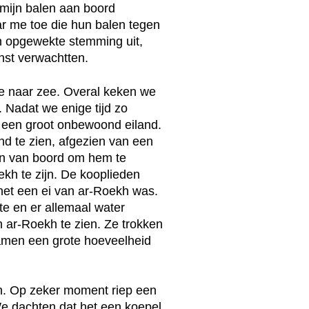
 mijn balen aan boord
r me toe die hun balen tegen
in opgewekte stemming uit,
nst verwachtten.
ee naar zee. Overal keken we
 Nadat we enige tijd zo
een groot onbewoond eiland.
d te zien, afgezien van een
en van boord om hem te
ekh te zijn. De kooplieden
 het een ei van ar-Roekh was.
te en er allemaal water
n ar-Roekh te zien. Ze trokken
 namen een grote hoeveelheid
en. Op zeker moment riep een
We dachten dat het een koepel