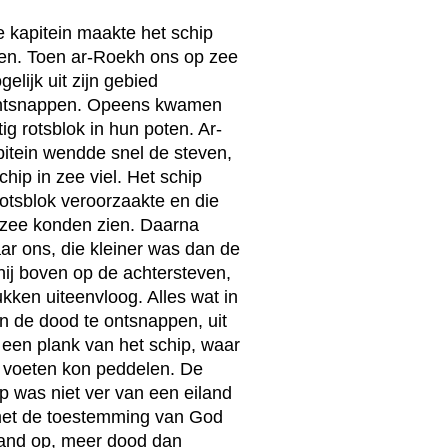
 kapitein maakte het schip
ren. Toen ar-Roekh ons op zee
elijk uit zijn gebied
ontsnappen. Opeens kwamen
g rotsblok in hun poten. Ar-
pitein wendde snel de steven,
chip in zee viel. Het schip
rotsblok veroorzaakte en die
zee konden zien. Daarna
ar ons, die kleiner was dan de
hij boven op de achtersteven,
ukken uiteenvloog. Alles wat in
an de dood te ontsnappen, uit
 een plank van het schip, waar
ijn voeten kon peddelen. De
p was niet ver van een eiland
 met de toestemming van God
 land op, meer dood dan