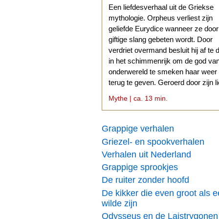
Een liefdesverhaal uit de Griekse
mythologie. Orpheus verliest zijn
geliefde Eurydice wanneer ze doo
giftige slang gebeten wordt. Door
verdriet overmand besluit hij af te 
in het schimmenrijk om de god va
onderwereld te smeken haar weer
terug te geven. Geroerd door zijn l
stemt Hades daarmee in.
Mythe | ca. 13 min.
Grappige verhalen
Griezel- en spookverhalen
Verhalen uit Nederland
Grappige sprookjes
De ruiter zonder hoofd
De kikker die even groot als 
wilde zijn
Odysseus en de Laistrygonen