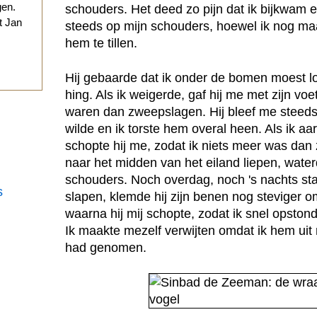
gen.
schouders. Het deed zo pijn dat ik bijkwam
t Jan
steeds op mijn schouders, hoewel ik nog maa
hem te tillen.
.
Hij gebaarde dat ik onder de bomen moest lo
hing. Als ik weigerde, gaf hij me met zijn voe
waren dan zweepslagen. Hij bleef me steeds
wilde en ik torste hem overal heen. Als ik aa
schopte hij me, zodat ik niets meer was dan 
naar het midden van het eiland liepen, water
schouders. Noch overdag, noch 's nachts stapt
s
slapen, klemde hij zijn benen nog steviger om
waarna hij mij schopte, zodat ik snel opston
Ik maakte mezelf verwijten omdat ik hem uit
had genomen.