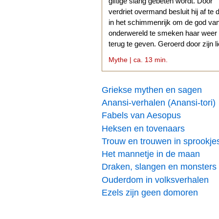
giftige slang gebeten wordt. Door
verdriet overmand besluit hij af te 
in het schimmenrijk om de god va
onderwereld te smeken haar weer
terug te geven. Geroerd door zijn l
stemt Hades daarmee in.
Mythe | ca. 13 min.
Griekse mythen en sagen
Anansi-verhalen (Anansi-tori)
Fabels van Aesopus
Heksen en tovenaars
Trouw en trouwen in sprookje
Het mannetje in de maan
Draken, slangen en monsters
Ouderdom in volksverhalen
Ezels zijn geen domoren