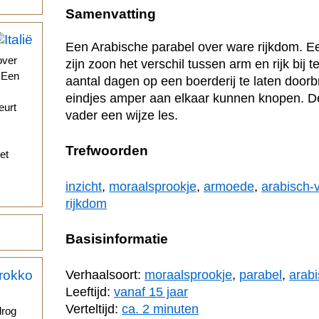
Samenvatting
Een Arabische parabel over ware rijkdom. E
over
zijn zoon het verschil tussen arm en rijk bij
. Een
aantal dagen op een boerderij te laten door
eindjes amper aan elkaar kunnen knopen. De 
eurt
vader een wijze les.
Trefwoorden
et
inzicht
,
moraalsprookje
,
armoede
,
arabisch-
rijkdom
Basisinformatie
Verhaalsoort:
moraalsprookje
,
parabel
,
arabi
Leeftijd:
vanaf 15 jaar
Verteltijd:
ca. 2 minuten
drog