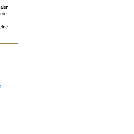
dalen
n de
iefde
s