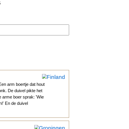
s
Een arm boertje dat hout
nk. De duivel pikte het
De arme boer sprak: 'Wie
!' En de duivel