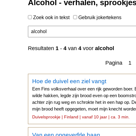
Alcohol - verhalen, sprookje
Zoek ook in tekst
Gebruik jokertekens
n
Resultaten
1
-
4
van
4
voor
alcohol
Pagina 1
Hoe de duivel een ziel vangt
Een Fins volksverhaal over een rijk geworden boer. 
wilde hakken, legde zijn brood even op een boomstro
achter zijn rug weg en schrokte het in een hap op. 
mijn brood heeft opgegeten, moet mijn knecht worden
bekende...
Duivelsprookje | Finland | vanaf 10 jaar | ca. 3 min.
Van een opgeverfde haan