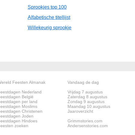
Sprookjes top 100
Alfabetische titellijst
Willekeurig sprookje
ereld Feesten Almanak
Vandaag de dag
eestdagen Nederland
Vrijdag 7 augustus
eestdagen België
Zaterdag 8 augustus
eestdagen per land
Zondag 9 augustus
eestdagen Moslims
Maandag 10 augustus
eestdagen Christenen
Jaaroverzicht
eestdagen Joden
eestdagen Hindoes
Grimmstories.com
eesten zoeken
Andersenstories.com