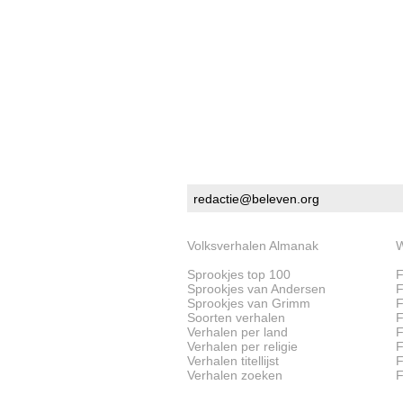
redactie@beleven.org
Volksverhalen Almanak
W
Sprookjes top 100
F
Sprookjes van Andersen
F
Sprookjes van Grimm
F
Soorten verhalen
F
Verhalen per land
F
Verhalen per religie
F
Verhalen titellijst
F
Verhalen zoeken
F