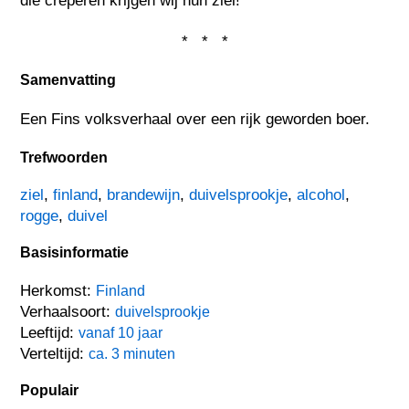
die creperen krijgen wij hun ziel!"
* * *
Samenvatting
Een Fins volksverhaal over een rijk geworden boer.
Trefwoorden
ziel
,
finland
,
brandewijn
,
duivelsprookje
,
alcohol
,
rogge
,
duivel
Basisinformatie
Herkomst:
Finland
Verhaalsoort:
duivelsprookje
Leeftijd:
vanaf 10 jaar
Verteltijd:
ca. 3 minuten
Populair