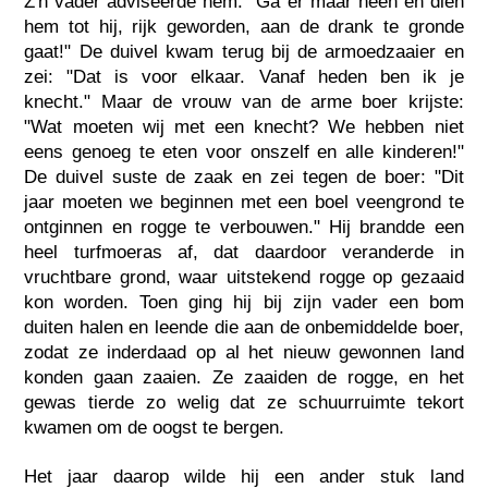
Z'n vader adviseerde hem: "Ga er maar heen en dien
hem tot hij, rijk geworden, aan de drank te gronde
gaat!" De duivel kwam terug bij de armoedzaaier en
zei: "Dat is voor elkaar. Vanaf heden ben ik je
knecht." Maar de vrouw van de arme boer krijste:
"Wat moeten wij met een knecht? We hebben niet
eens genoeg te eten voor onszelf en alle kinderen!"
De duivel suste de zaak en zei tegen de boer: "Dit
jaar moeten we beginnen met een boel veengrond te
ontginnen en rogge te verbouwen." Hij brandde een
heel turfmoeras af, dat daardoor veranderde in
vruchtbare grond, waar uitstekend rogge op gezaaid
kon worden. Toen ging hij bij zijn vader een bom
duiten halen en leende die aan de onbemiddelde boer,
zodat ze inderdaad op al het nieuw gewonnen land
konden gaan zaaien. Ze zaaiden de rogge, en het
gewas tierde zo welig dat ze schuurruimte tekort
kwamen om de oogst te bergen.
Het jaar daarop wilde hij een ander stuk land