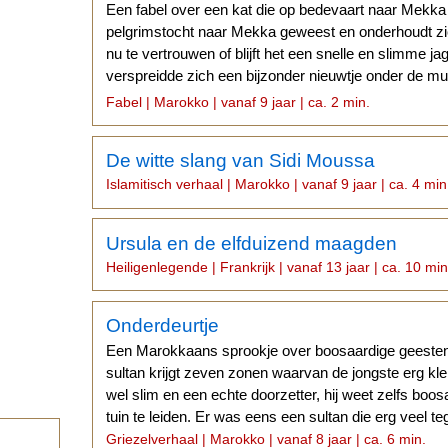
Een fabel over een kat die op bedevaart naar Mekka 
pelgrimstocht naar Mekka geweest en onderhoudt zic
nu te vertrouwen of blijft het een snelle en slimme 
verspreidde zich een bijzonder nieuwtje onder de mu
pelgrimstocht.
Fabel | Marokko | vanaf 9 jaar | ca. 2 min.
De witte slang van Sidi Moussa
Islamitisch verhaal | Marokko | vanaf 9 jaar | ca. 4 min
Ursula en de elfduizend maagden
Heiligenlegende | Frankrijk | vanaf 13 jaar | ca. 10 min
Onderdeurtje
Een Marokkaans sprookje over boosaardige geesten 
sultan krijgt zeven zonen waarvan de jongste erg kle
wel slim en een echte doorzetter, hij weet zelfs bo
tuin te leiden. Er was eens een sultan die erg veel te
Griezelverhaal | Marokko | vanaf 8 jaar | ca. 6 min.