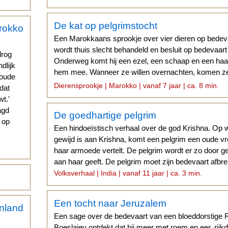
De kat op pelgrimstocht
Een Marokkaans sprookje over vier dieren op bedev
wordt thuis slecht behandeld en besluit op bedevaar
drog
Onderweg komt hij een ezel, een schaap en een haa
ndlijk
hem mee. Wanneer ze willen overnachten, komen ze 
 oude
dieren terecht.
Dierensprookje | Marokko | vanaf 7 jaar | ca. 8 min.
 dat
t.'
agd
De goedhartige pelgrim
g op
Een hindoeïstisch verhaal over de god Krishna. Op 
gewijd is aan Krishna, komt een pelgrim een oude v
haar armoede vertelt. De pelgrim wordt er zo door gera
aan haar geeft. De pelgrim moet zijn bedevaart afbre
Volksverhaal | India | vanaf 11 jaar | ca. 3 min.
Een tocht naar Jeruzalem
Een sage over de bedevaart van een bloeddorstige R
Boeslajev ontdekt dat hij meer met roem en eer, rij