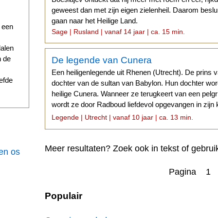
geweest dan met zijn eigen zielenheil. Daarom besluit
gaan naar het Heilige Land.
r een
Sage | Rusland | vanaf 14 jaar | ca. 15 min.
dalen
n de
De legende van Cunera
Een heiligenlegende uit Rhenen (Utrecht). De prins 
iefde
dochter van de sultan van Babylon. Hun dochter wor
heilige Cunera. Wanneer ze terugkeert van een pel
wordt ze door Radboud liefdevol opgevangen in zijn 
vrouw is echter jaloers...
Legende | Utrecht | vanaf 10 jaar | ca. 13 min.
Meer resultaten? Zoek ook in tekst of gebrui
een os
Pagina 1
Populair