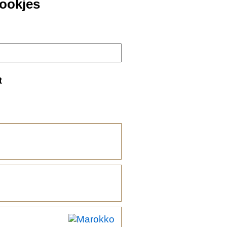
rookjes
t