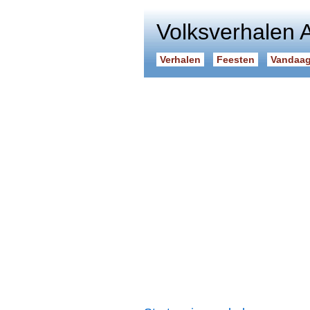
Volksverhalen 
Verhalen
Feesten
Vandaag