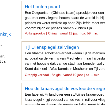
Het houten paard
Een Oeigoerisch (Chinese islam) sprookje over een 
gaat met een vliegend houten paard de wereld in. Hi
prinses en wordt verliefd op haar. Zijn liefde moet v
voordat hij en de prinses samen kunnen zijn.
Volkssprookje | China | vanaf 11 jaar | ca. 59 min.
en
Tijl Uilenspiegel zal vliegen
Een Vlaams schelmenverhaal waarin Tijl de mensen een
gen.
acrobaat op de kermis van Mechelen, maar hij besluit
t Jan
van het hoogste dak van de stad naar beneden zal vl
Komt dat zien! 't Was kermis in Mechelen en Tijl ver
.
stuiver...
Grappig verhaal | België | vanaf 10 jaar | ca. 1 min.
Hoe de kraanvogel de vos leerde vlieg
Een fabel uit Finland over een stoïcijnse kraanvogel
kraanvogel krijgt voedsel van de vos in ruil voor vlie
aanbreekt en de vos zijn eerste les krijgt, moet hij 