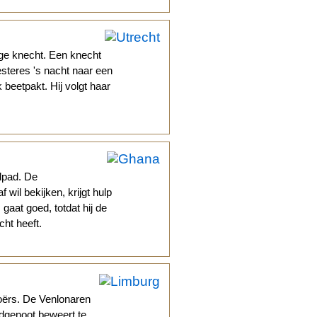
ge knecht. Een knecht
steres 's nacht naar een
 beetpakt. Hij volgt haar
dpad. De
wil bekijken, krijgt hulp
gaat goed, totdat hij de
cht heeft.
oërs. De Venlonaren
dgenoot beweert te