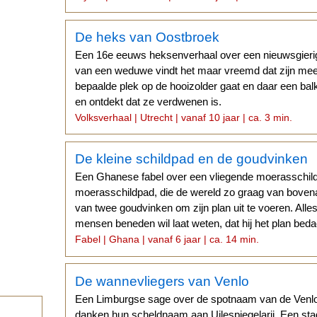
De heks van Oostbroek
Een 16e eeuws heksenverhaal over een nieuwsgieri
van een weduwe vindt het maar vreemd dat zijn mee
bepaalde plek op de hooizolder gaat en daar een balk
en ontdekt dat ze verdwenen is.
Volksverhaal | Utrecht | vanaf 10 jaar | ca. 3 min.
De kleine schildpad en de goudvinken
Een Ghanese fabel over een vliegende moerasschil
moerasschildpad, die de wereld zo graag van bovenaf 
van twee goudvinken om zijn plan uit te voeren. Alles 
mensen beneden wil laat weten, dat hij het plan beda
Fabel | Ghana | vanaf 6 jaar | ca. 14 min.
De wannevliegers van Venlo
Een Limburgse sage over de spotnaam van de Venl
danken hun scheldnaam aan Uilespiegelarij. Een sta