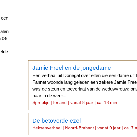
r een
dalen
n de
iefde
Jamie Freel en de jongedame
Een verhaal uit Donegal over elfen die een dame uit 
Fannet woonde lang geleden een zekere Jamie Freel
was de steun en toeverlaat van de weduwvrouw; onv
haar in de weer...
Sprookje | Ierland | vanaf 8 jaar | ca. 18 min.
De betoverde ezel
Heksenverhaal | Noord-Brabant | vanaf 9 jaar | ca. 7 