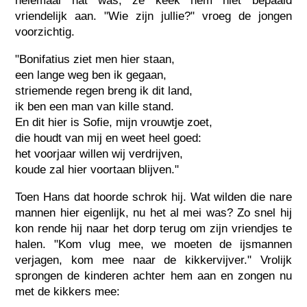
helemaal nat was; ze keek hem niet bepaald
vriendelijk aan. "Wie zijn jullie?" vroeg de jongen
voorzichtig.
"Bonifatius ziet men hier staan,
een lange weg ben ik gegaan,
striemende regen breng ik dit land,
ik ben een man van kille stand.
En dit hier is Sofie, mijn vrouwtje zoet,
die houdt van mij en weet heel goed:
het voorjaar willen wij verdrijven,
koude zal hier voortaan blijven."
Toen Hans dat hoorde schrok hij. Wat wilden die nare
mannen hier eigenlijk, nu het al mei was? Zo snel hij
kon rende hij naar het dorp terug om zijn vriendjes te
halen. "Kom vlug mee, we moeten de ijsmannen
verjagen, kom mee naar de kikkervijver." Vrolijk
sprongen de kinderen achter hem aan en zongen nu
met de kikkers mee: