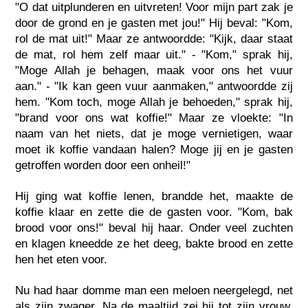
"O dat uitplunderen en uitvreten! Voor mijn part zak je
door de grond en je gasten met jou!" Hij beval: "Kom,
rol de mat uit!" Maar ze antwoordde: "Kijk, daar staat
de mat, rol hem zelf maar uit." - "Kom," sprak hij,
"Moge Allah je behagen, maak voor ons het vuur
aan." - "Ik kan geen vuur aanmaken," antwoordde zij
hem. "Kom toch, moge Allah je behoeden," sprak hij,
"brand voor ons wat koffie!" Maar ze vloekte: "In
naam van het niets, dat je moge vernietigen, waar
moet ik koffie vandaan halen? Moge jij en je gasten
getroffen worden door een onheil!"
Hij ging wat koffie lenen, brandde het, maakte de
koffie klaar en zette die de gasten voor. "Kom, bak
brood voor ons!" beval hij haar. Onder veel zuchten
en klagen kneedde ze het deeg, bakte brood en zette
hen het eten voor.
Nu had haar domme man een meloen neergelegd, net
als zijn zwager. Na de maaltijd zei hij tot zijn vrouw.