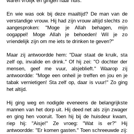
waren vrolijk en gingen naar huis.
En wie was ook bij deze maaltijd? De man van de
verstandige vrouw. Hij had zijn vrouw altijd slechts zo
aangesproken: "Moge je Allah behagen, mijn
oogappel! Moge Allah je behoeden! Wil je zo
vriendelijk zijn om me iets te drinken te geven?"
Maar zij antwoordde hem: "Daar staat de kruik, sta
zelf op, invalide en drink." Of hij zei: "O dochter der
mensen, geef me vuur, alsjeblieft." Waarop zij
antwoordde: "Moge een onheil je treffen en jou en je
tabak vernietigen! Sta zelf op, daar is vuur!" Zo ging
het altijd.
Hij ging weg en nodigde eveneens de belangrijkste
mannen van het dorp uit. Hij deed net als zijn zwager
en ging hen vooruit. Toen hij bij de huisdeur kwam,
riep hij: "Aisje!" Ze vroeg: "Wat is er?" Hij
antwoordde: "Er komen gasten." Toen schreeuwde zij: