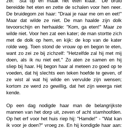
zei: "Sta op en maak het eten klaar." De bruid
bereidde het eten en zette de schalen voor hen neer.
De bruidegom zei haar: "Draai je naar me om en eet!"
Maar dat wilde ze niet. De man haalde zijn dolk
tevoorschijn en herhaalde: "Kom, ga eten!" Maar ze
wilde niet. Voor hen zat een kater; de man stortte zich
met de dolk op hem, en kijk: de kop van de kater
rolde weg. Toen stond de vrouw op en begon te eten,
want zo zei ze bij zichzelf: "Hetzelfde zal hij met mij
doen, als ik nu niet eet." Zo aten ze samen en hij
sliep bij haar. Hij begon haar al meteen zo goed op te
voeden, dat hij slechts een teken hoefde te geven, of
ze wist al wat hij wilde en vervulde zijn wensen;
kortom ze werd zo gewillig, dat het zijn weerga niet
kende.
Op een dag nodigde haar man de belangrijkste
mannen van het dorp uit, zeven of acht stamhoofden.
Op het erf voor het huis riep hij: "Hamde!" - "Wat kan
ik voor je doen?" vroeg ze. En hij kondigde haar aan: